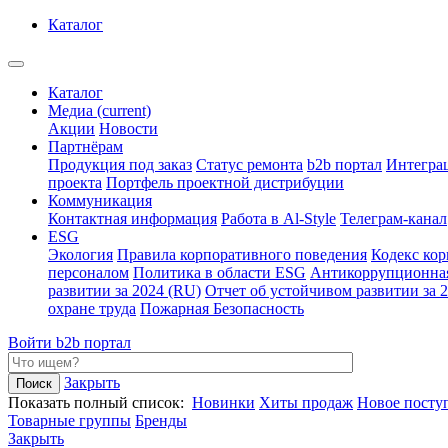
Каталог
Каталог
Медиа
(current)
Акции
Новости
Партнёрам
Продукция под заказ
Статус ремонта
b2b портал
Интегра
проекта
Портфель проектной дистрибуции
Коммуникация
Контактная информация
Работа в Al-Style
Телеграм-канал
ESG
Экология
Правила корпоративного поведения
Кодекс ко
персоналом
Политика в области ESG
Антикоррупционна
развитии за 2024 (RU)
Отчет об устойчивом развитии за 
охране труда
Пожарная Безопасность
Войти
b2b портал
Закрыть
Показать полный список:
Новинки
Хиты продаж
Новое посту
Товарные группы
Бренды
Закрыть