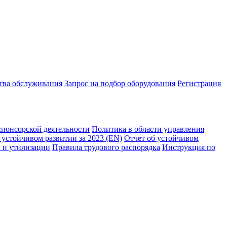
ства обслуживания
Запрос на подбор оборудования
Регистрация
спонсорской деятельности
Политика в области управления
 устойчивом развитии за 2023 (EN)
Отчет об устойчивом
 и утилизации
Правила трудового распорядка
Инструкция по