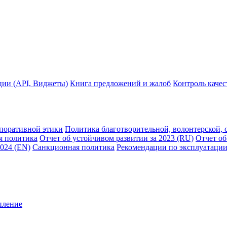
ции (API, Виджеты)
Книга предложений и жалоб
Контроль каче
рпоративной этики
Политика благотворительной, волонтерской, 
я политика
Отчет об устойчивом развитии за 2023 (RU)
Отчет об
2024 (EN)
Санкционная политика
Рекомендации по эксплуатации
пление