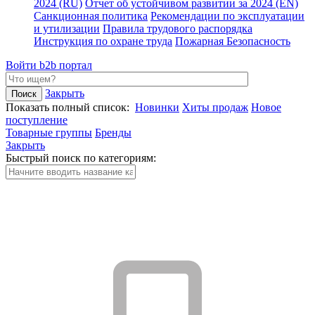
2024 (RU)
Отчет об устойчивом развитии за 2024 (EN)
Санкционная политика
Рекомендации по эксплуатации
и утилизации
Правила трудового распорядка
Инструкция по охране труда
Пожарная Безопасность
Войти
b2b портал
Закрыть
Показать полный список:
Новинки
Хиты продаж
Новое
поступление
Товарные группы
Бренды
Закрыть
Быстрый поиск по категориям: