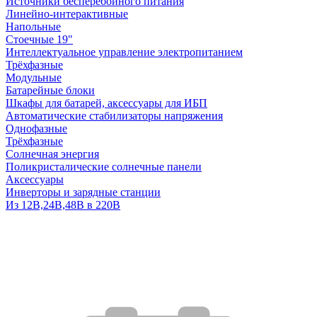
Источники бесперебойного питания
Линейно-интерактивные
Напольные
Стоечные 19"
Интеллектуальное управление электропитанием
Трёхфазные
Модульные
Батарейные блоки
Шкафы для батарей, аксессуары для ИБП
Автоматические стабилизаторы напряжения
Однофазные
Трёхфазные
Солнечная энергия
Поликристалические солнечные панели
Аксессуары
Инверторы и зарядные станции
Из 12В,24В,48В в 220В