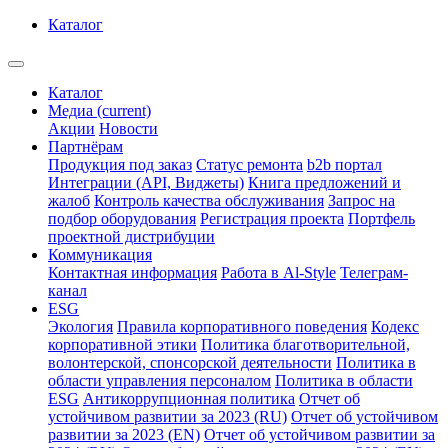
Каталог
Каталог
Медиа
(current)
Акции
Новости
Партнёрам
Продукция под заказ
Статус ремонта
b2b портал
Интеграции (API, Виджеты)
Книга предложений и
жалоб
Контроль качества обслуживания
Запрос на
подбор оборудования
Регистрация проекта
Портфель
проектной дистрибуции
Коммуникация
Контактная информация
Работа в Al-Style
Телеграм-
канал
ESG
Экология
Правила корпоративного поведения
Кодекс
корпоративной этики
Политика благотворительной,
волонтерской, спонсорской деятельности
Политика в
области управления персоналом
Политика в области
ESG
Антикоррупционная политика
Отчет об
устойчивом развитии за 2023 (RU)
Отчет об устойчивом
развитии за 2023 (EN)
Отчет об устойчивом развитии за