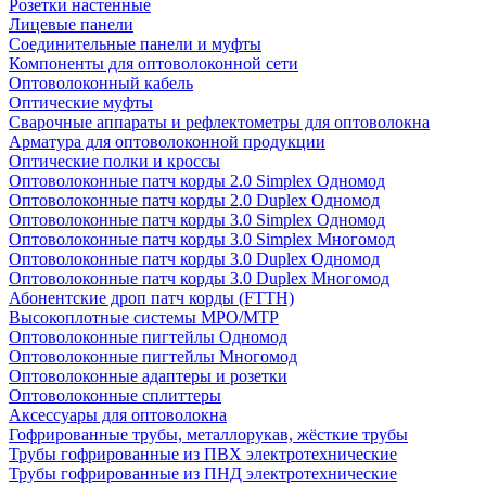
Розетки настенные
Лицевые панели
Соединительные панели и муфты
Компоненты для оптоволоконной сети
Оптоволоконный кабель
Оптические муфты
Сварочные аппараты и рефлектометры для оптоволокна
Арматура для оптоволоконной продукции
Оптические полки и кроссы
Оптоволоконные патч корды 2.0 Simplex Одномод
Оптоволоконные патч корды 2.0 Duplex Одномод
Оптоволоконные патч корды 3.0 Simplex Одномод
Оптоволоконные патч корды 3.0 Simplex Многомод
Оптоволоконные патч корды 3.0 Duplex Одномод
Оптоволоконные патч корды 3.0 Duplex Многомод
Абонентские дроп патч корды (FTTH)
Высокоплотные системы MPO/MTP
Оптоволоконные пигтейлы Одномод
Оптоволоконные пигтейлы Многомод
Оптоволоконные адаптеры и розетки
Оптоволоконные сплиттеры
Аксессуары для оптоволокна
Гофрированные трубы, металлорукав, жёсткие трубы
Трубы гофрированные из ПВХ электротехнические
Трубы гофрированные из ПНД электротехнические