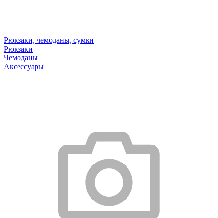
Рюкзаки, чемоданы, сумки
Рюкзаки
Чемоданы
Аксессуары