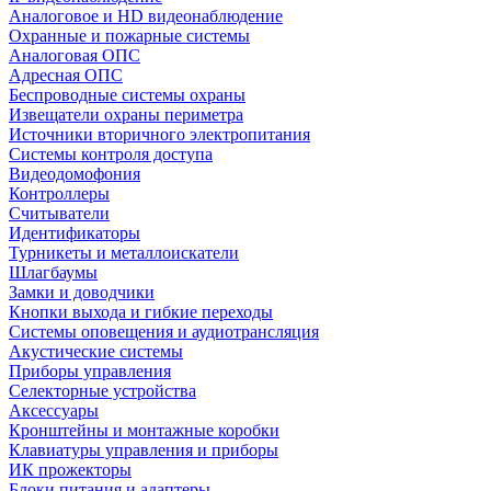
Аналоговое и HD видеонаблюдение
Охранные и пожарные системы
Аналоговая ОПС
Адресная ОПС
Беспроводные системы охраны
Извещатели охраны периметра
Источники вторичного электропитания
Системы контроля доступа
Видеодомофония
Контроллеры
Считыватели
Идентификаторы
Турникеты и металлоискатели
Шлагбаумы
Замки и доводчики
Кнопки выхода и гибкие переходы
Системы оповещения и аудиотрансляция
Акустические системы
Приборы управления
Селекторные устройства
Аксессуары
Кронштейны и монтажные коробки
Клавиатуры управления и приборы
ИК прожекторы
Блоки питания и адаптеры