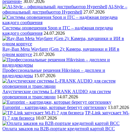
решения»
30.07.2026
Al-Style –
официальный дистрибьютор Hypershell
27.07.2026
Системы оповещения Spon и ITC – надёжная передача
каждого сообщения
24.07.2026
Ray-Ban Meta Wayfarer (Gen 2): Камера, наушники и ИИ в
одном корпусе
21.07.2026
Профессиональные решения Hikvision – дисплеи и
видеодекодеры
15.07.2026
Акустические системы L-FRANK AUDIO для систем
оповещения и трансляции
14.07.2026
Europrint – картриджи, которые берегут оргтехнику
13.07.2026
TP-Link запускает Wi-
Fi 7 для бизнеса
10.07.2026
Оплата заказов на B2B-портале кредитной картой BCC