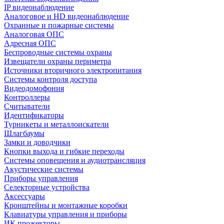
IP видеонаблюдение
Аналоговое и HD видеонаблюдение
Охранные и пожарные системы
Аналоговая ОПС
Адресная ОПС
Беспроводные системы охраны
Извещатели охраны периметра
Источники вторичного электропитания
Системы контроля доступа
Видеодомофония
Контроллеры
Считыватели
Идентификаторы
Турникеты и металлоискатели
Шлагбаумы
Замки и доводчики
Кнопки выхода и гибкие переходы
Системы оповещения и аудиотрансляция
Акустические системы
Приборы управления
Селекторные устройства
Аксессуары
Кронштейны и монтажные коробки
Клавиатуры управления и приборы
ИК прожекторы