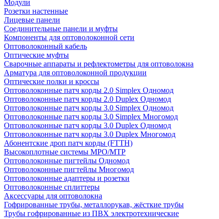
Модули
Розетки настенные
Лицевые панели
Соединительные панели и муфты
Компоненты для оптоволоконной сети
Оптоволоконный кабель
Оптические муфты
Сварочные аппараты и рефлектометры для оптоволокна
Арматура для оптоволоконной продукции
Оптические полки и кроссы
Оптоволоконные патч корды 2.0 Simplex Одномод
Оптоволоконные патч корды 2.0 Duplex Одномод
Оптоволоконные патч корды 3.0 Simplex Одномод
Оптоволоконные патч корды 3.0 Simplex Многомод
Оптоволоконные патч корды 3.0 Duplex Одномод
Оптоволоконные патч корды 3.0 Duplex Многомод
Абонентские дроп патч корды (FTTH)
Высокоплотные системы MPO/MTP
Оптоволоконные пигтейлы Одномод
Оптоволоконные пигтейлы Многомод
Оптоволоконные адаптеры и розетки
Оптоволоконные сплиттеры
Аксессуары для оптоволокна
Гофрированные трубы, металлорукав, жёсткие трубы
Трубы гофрированные из ПВХ электротехнические