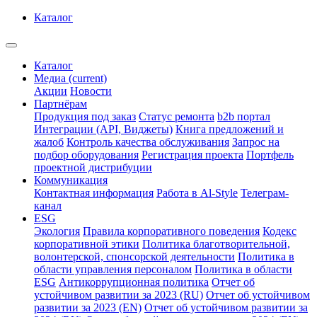
Каталог
Каталог
Медиа
(current)
Акции
Новости
Партнёрам
Продукция под заказ
Статус ремонта
b2b портал
Интеграции (API, Виджеты)
Книга предложений и
жалоб
Контроль качества обслуживания
Запрос на
подбор оборудования
Регистрация проекта
Портфель
проектной дистрибуции
Коммуникация
Контактная информация
Работа в Al-Style
Телеграм-
канал
ESG
Экология
Правила корпоративного поведения
Кодекс
корпоративной этики
Политика благотворительной,
волонтерской, спонсорской деятельности
Политика в
области управления персоналом
Политика в области
ESG
Антикоррупционная политика
Отчет об
устойчивом развитии за 2023 (RU)
Отчет об устойчивом
развитии за 2023 (EN)
Отчет об устойчивом развитии за