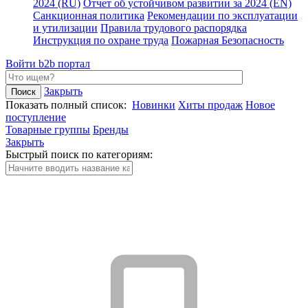
2024 (RU)
Отчет об устойчивом развитии за 2024 (EN)
Санкционная политика
Рекомендации по эксплуатации
и утилизации
Правила трудового распорядка
Инструкция по охране труда
Пожарная Безопасность
Войти
b2b портал
Закрыть
Показать полный список:
Новинки
Хиты продаж
Новое
поступление
Товарные группы
Бренды
Закрыть
Быстрый поиск по категориям: