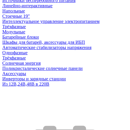
Источники бесперебойного питания
Линейно-интерактивные
Напольные
Стоечные 19"
Интеллектуальное управление электропитанием
Трёхфазные
Модульные
Батарейные блоки
Шкафы для батарей, аксессуары для ИБП
Автоматические стабилизаторы напряжения
Однофазные
Трёхфазные
Солнечная энергия
Поликристалические солнечные панели
Аксессуары
Инверторы и зарядные станции
Из 12В,24В,48В в 220В