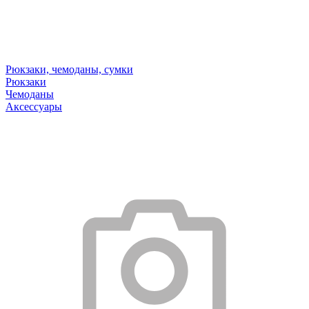
Рюкзаки, чемоданы, сумки
Рюкзаки
Чемоданы
Аксессуары