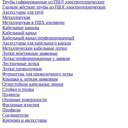
Трубы гофрированные из ПНД электротехнические
Гладкие жёсткие трубы из ПВХ электротехнические
Аксессуары для труб
Металлорукав
Металлорукав в ПВХ изоляции
Кабельные каналы
Кабельный канал
Кабельный канал перфорированный
Аксессуары для кабельного канала
Металлические кабельные лотки
Лотки монтажные замковые
Лотки перфорированные с замком
Лестничные лотки
Лотки проволочные
Фурнитура для проволочного лотка
Крышки к лоткам замковым
Огнестойкие кабельные линии
Стойки и полки
Подвесы
Опорные поверхности
Фасонные изделия
Профили
Соединители
Крепежи и аксессуары