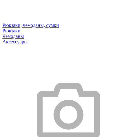
Рюкзаки, чемоданы, сумки
Рюкзаки
Чемоданы
Аксессуары