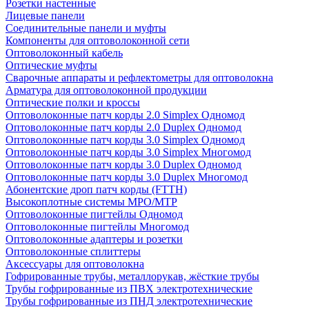
Розетки настенные
Лицевые панели
Соединительные панели и муфты
Компоненты для оптоволоконной сети
Оптоволоконный кабель
Оптические муфты
Сварочные аппараты и рефлектометры для оптоволокна
Арматура для оптоволоконной продукции
Оптические полки и кроссы
Оптоволоконные патч корды 2.0 Simplex Одномод
Оптоволоконные патч корды 2.0 Duplex Одномод
Оптоволоконные патч корды 3.0 Simplex Одномод
Оптоволоконные патч корды 3.0 Simplex Многомод
Оптоволоконные патч корды 3.0 Duplex Одномод
Оптоволоконные патч корды 3.0 Duplex Многомод
Абонентские дроп патч корды (FTTH)
Высокоплотные системы MPO/MTP
Оптоволоконные пигтейлы Одномод
Оптоволоконные пигтейлы Многомод
Оптоволоконные адаптеры и розетки
Оптоволоконные сплиттеры
Аксессуары для оптоволокна
Гофрированные трубы, металлорукав, жёсткие трубы
Трубы гофрированные из ПВХ электротехнические
Трубы гофрированные из ПНД электротехнические