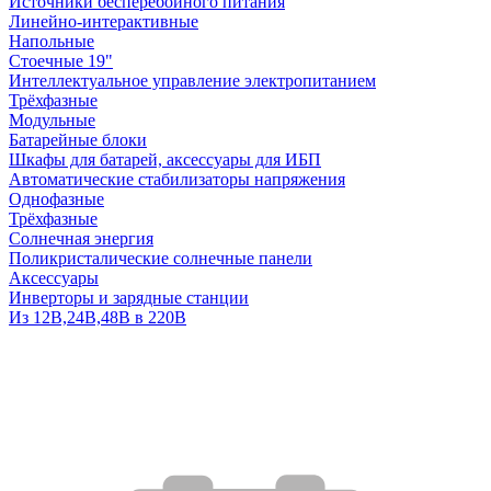
Источники бесперебойного питания
Линейно-интерактивные
Напольные
Стоечные 19"
Интеллектуальное управление электропитанием
Трёхфазные
Модульные
Батарейные блоки
Шкафы для батарей, аксессуары для ИБП
Автоматические стабилизаторы напряжения
Однофазные
Трёхфазные
Солнечная энергия
Поликристалические солнечные панели
Аксессуары
Инверторы и зарядные станции
Из 12В,24В,48В в 220В