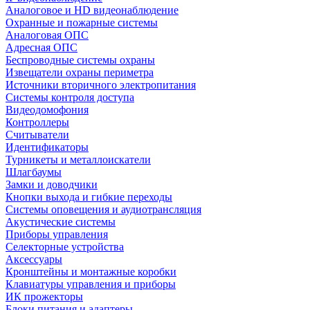
Аналоговое и HD видеонаблюдение
Охранные и пожарные системы
Аналоговая ОПС
Адресная ОПС
Беспроводные системы охраны
Извещатели охраны периметра
Источники вторичного электропитания
Системы контроля доступа
Видеодомофония
Контроллеры
Считыватели
Идентификаторы
Турникеты и металлоискатели
Шлагбаумы
Замки и доводчики
Кнопки выхода и гибкие переходы
Системы оповещения и аудиотрансляция
Акустические системы
Приборы управления
Селекторные устройства
Аксессуары
Кронштейны и монтажные коробки
Клавиатуры управления и приборы
ИК прожекторы
Блоки питания и адаптеры