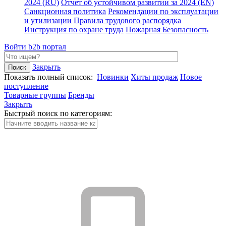
2024 (RU)
Отчет об устойчивом развитии за 2024 (EN)
Санкционная политика
Рекомендации по эксплуатации
и утилизации
Правила трудового распорядка
Инструкция по охране труда
Пожарная Безопасность
Войти
b2b портал
Закрыть
Показать полный список:
Новинки
Хиты продаж
Новое
поступление
Товарные группы
Бренды
Закрыть
Быстрый поиск по категориям: