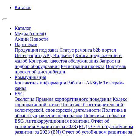
Каталог
Каталог
Медиа
(current)
Акции
Новости
Партнёрам
Продукция под заказ
Статус ремонта
b2b портал
Интеграции (API, Виджеты)
Книга предложений и
жалоб
Контроль качества обслуживания
Запрос на
подбор оборудования
Регистрация проекта
Портфель
проектной дистрибуции
Коммуникация
Контактная информация
Работа в Al-Style
Телеграм-
канал
ESG
Экология
Правила корпоративного поведения
Кодекс
корпоративной этики
Политика благотворительной,
волонтерской, спонсорской деятельности
Политика в
области управления персоналом
Политика в области
ESG
Антикоррупционная политика
Отчет об
устойчивом развитии за 2023 (RU)
Отчет об устойчивом
развитии за 2023 (EN)
Отчет об устойчивом развитии за