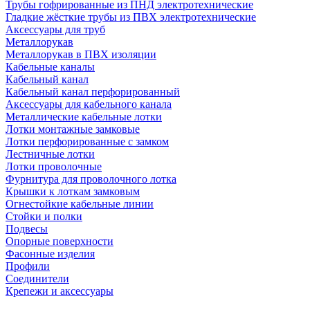
Трубы гофрированные из ПНД электротехнические
Гладкие жёсткие трубы из ПВХ электротехнические
Аксессуары для труб
Металлорукав
Металлорукав в ПВХ изоляции
Кабельные каналы
Кабельный канал
Кабельный канал перфорированный
Аксессуары для кабельного канала
Металлические кабельные лотки
Лотки монтажные замковые
Лотки перфорированные с замком
Лестничные лотки
Лотки проволочные
Фурнитура для проволочного лотка
Крышки к лоткам замковым
Огнестойкие кабельные линии
Стойки и полки
Подвесы
Опорные поверхности
Фасонные изделия
Профили
Соединители
Крепежи и аксессуары