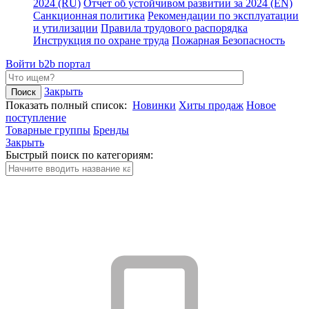
2024 (RU)
Отчет об устойчивом развитии за 2024 (EN)
Санкционная политика
Рекомендации по эксплуатации
и утилизации
Правила трудового распорядка
Инструкция по охране труда
Пожарная Безопасность
Войти
b2b портал
Закрыть
Показать полный список:
Новинки
Хиты продаж
Новое
поступление
Товарные группы
Бренды
Закрыть
Быстрый поиск по категориям: