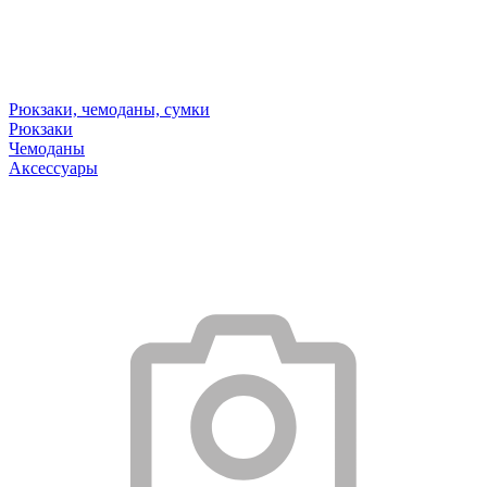
Рюкзаки, чемоданы, сумки
Рюкзаки
Чемоданы
Аксессуары