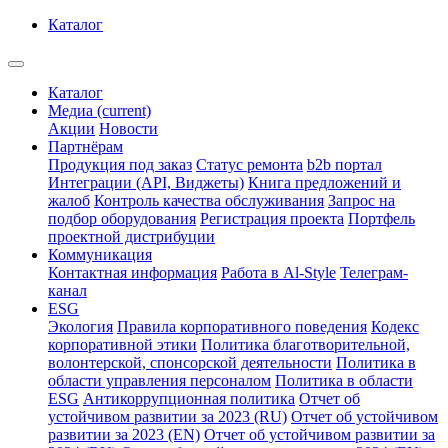
Каталог
Каталог
Медиа
(current)
Акции
Новости
Партнёрам
Продукция под заказ
Статус ремонта
b2b портал
Интеграции (API, Виджеты)
Книга предложений и
жалоб
Контроль качества обслуживания
Запрос на
подбор оборудования
Регистрация проекта
Портфель
проектной дистрибуции
Коммуникация
Контактная информация
Работа в Al-Style
Телеграм-
канал
ESG
Экология
Правила корпоративного поведения
Кодекс
корпоративной этики
Политика благотворительной,
волонтерской, спонсорской деятельности
Политика в
области управления персоналом
Политика в области
ESG
Антикоррупционная политика
Отчет об
устойчивом развитии за 2023 (RU)
Отчет об устойчивом
развитии за 2023 (EN)
Отчет об устойчивом развитии за