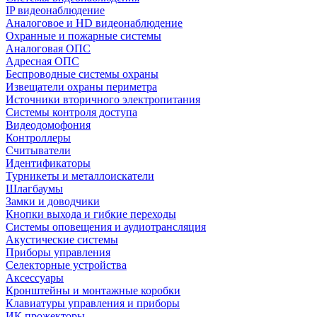
IP видеонаблюдение
Аналоговое и HD видеонаблюдение
Охранные и пожарные системы
Аналоговая ОПС
Адресная ОПС
Беспроводные системы охраны
Извещатели охраны периметра
Источники вторичного электропитания
Системы контроля доступа
Видеодомофония
Контроллеры
Считыватели
Идентификаторы
Турникеты и металлоискатели
Шлагбаумы
Замки и доводчики
Кнопки выхода и гибкие переходы
Системы оповещения и аудиотрансляция
Акустические системы
Приборы управления
Селекторные устройства
Аксессуары
Кронштейны и монтажные коробки
Клавиатуры управления и приборы
ИК прожекторы