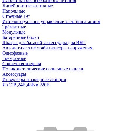
Источники бесперебойного питания
Линейно-интерактивные
Напольные
Стоечные 19"
Интеллектуальное управление электропитанием
Трёхфазные
Модульные
Батарейные блоки
Шкафы для батарей, аксессуары для ИБП
Автоматические стабилизаторы напряжения
Однофазные
Трёхфазные
Солнечная энергия
Поликристалические солнечные панели
Аксессуары
Инверторы и зарядные станции
Из 12В,24В,48В в 220В