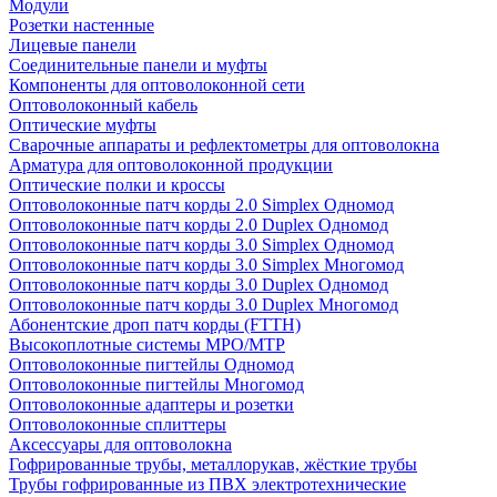
Модули
Розетки настенные
Лицевые панели
Соединительные панели и муфты
Компоненты для оптоволоконной сети
Оптоволоконный кабель
Оптические муфты
Сварочные аппараты и рефлектометры для оптоволокна
Арматура для оптоволоконной продукции
Оптические полки и кроссы
Оптоволоконные патч корды 2.0 Simplex Одномод
Оптоволоконные патч корды 2.0 Duplex Одномод
Оптоволоконные патч корды 3.0 Simplex Одномод
Оптоволоконные патч корды 3.0 Simplex Многомод
Оптоволоконные патч корды 3.0 Duplex Одномод
Оптоволоконные патч корды 3.0 Duplex Многомод
Абонентские дроп патч корды (FTTH)
Высокоплотные системы MPO/MTP
Оптоволоконные пигтейлы Одномод
Оптоволоконные пигтейлы Многомод
Оптоволоконные адаптеры и розетки
Оптоволоконные сплиттеры
Аксессуары для оптоволокна
Гофрированные трубы, металлорукав, жёсткие трубы
Трубы гофрированные из ПВХ электротехнические