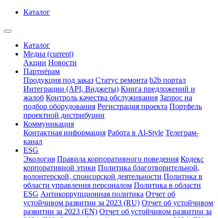
Каталог
Каталог
Медиа
(current)
Акции
Новости
Партнёрам
Продукция под заказ
Статус ремонта
b2b портал
Интеграции (API, Виджеты)
Книга предложений и
жалоб
Контроль качества обслуживания
Запрос на
подбор оборудования
Регистрация проекта
Портфель
проектной дистрибуции
Коммуникация
Контактная информация
Работа в Al-Style
Телеграм-
канал
ESG
Экология
Правила корпоративного поведения
Кодекс
корпоративной этики
Политика благотворительной,
волонтерской, спонсорской деятельности
Политика в
области управления персоналом
Политика в области
ESG
Антикоррупционная политика
Отчет об
устойчивом развитии за 2023 (RU)
Отчет об устойчивом
развитии за 2023 (EN)
Отчет об устойчивом развитии за