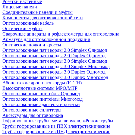
Розетки настенные
Лицевые панели
Соединительные панели и муфты
Компоненты для оптоволоконной сети
Оптоволоконный кабель
Оптические муфты
Сварочные аппараты и рефлектометры для оптоволокна
Арматура для оптоволоконной продукции
Оптические полки и кроссы
Оптоволоконные патч корды 2.0 Simplex Одномод
Оптоволоконные патч корды 2.0 Duplex Одномод
Оптоволоконные патч корды 3.0 Simplex Одномод
Оптоволоконные патч корды 3.0 Simplex Многомод
Оптоволоконные патч корды 3.0 Duplex Одномод
Оптоволоконные патч корды 3.0 Duplex Многомод
Абонентские дроп патч корды (FTTH)
Высокоплотные системы MPO/MTP
Оптоволоконные пигтейлы Одномод
Оптоволоконные пигтейлы Многомод
Оптоволоконные адаптеры и розетки
Оптоволоконные сплиттеры
Аксессуары для оптоволокна
Гофрированные трубы, металлорукав, жёсткие трубы
Трубы гофрированные из ПВХ электротехнические
Трубы гофрированные из ПНД электротехнические