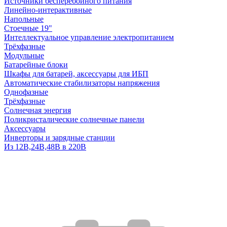
Источники бесперебойного питания
Линейно-интерактивные
Напольные
Стоечные 19"
Интеллектуальное управление электропитанием
Трёхфазные
Модульные
Батарейные блоки
Шкафы для батарей, аксессуары для ИБП
Автоматические стабилизаторы напряжения
Однофазные
Трёхфазные
Солнечная энергия
Поликристалические солнечные панели
Аксессуары
Инверторы и зарядные станции
Из 12В,24В,48В в 220В