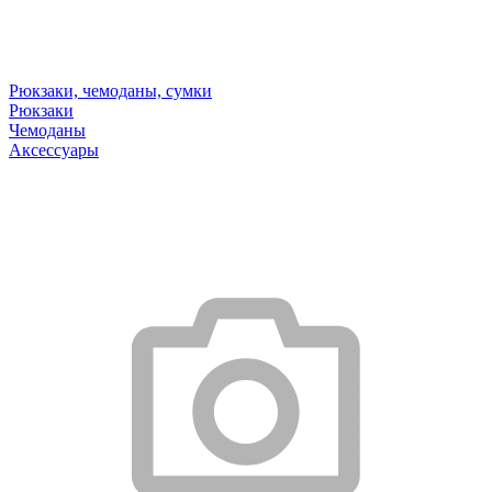
Рюкзаки, чемоданы, сумки
Рюкзаки
Чемоданы
Аксессуары