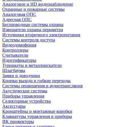
Аналоговое и HD видеонаблюдение
Охранные и пожарные системы
Аналоговая ОПС
Адресная ОПС
Беспроводные системы охраны
Извещатели охраны периметра
Источники вторичного электропитания
Системы контроля доступа
Видеодомофония
Контроллеры
Считыватели
Идентификаторы
Турникеты и металлоискатели
Шлагбаумы
Замки и доводчики
Кнопки выхода и гибкие переходы
Системы оповещения и аудиотрансляция
Акустические системы
Приборы управления
Селекторные устройства
Аксессуары
Кронштейны и монтажные коробки
Клавиатуры управления и приборы
ИК прожекторы
Блоки питания и адаптеры