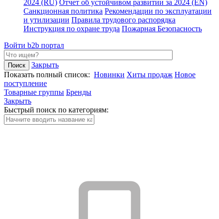
2024 (RU)
Отчет об устойчивом развитии за 2024 (EN)
Санкционная политика
Рекомендации по эксплуатации
и утилизации
Правила трудового распорядка
Инструкция по охране труда
Пожарная Безопасность
Войти
b2b портал
Закрыть
Показать полный список:
Новинки
Хиты продаж
Новое
поступление
Товарные группы
Бренды
Закрыть
Быстрый поиск по категориям: