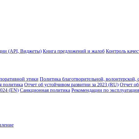
ции (API, Виджеты)
Книга предложений и жалоб
Контроль каче
рпоративной этики
Политика благотворительной, волонтерской, 
я политика
Отчет об устойчивом развитии за 2023 (RU)
Отчет об
2024 (EN)
Санкционная политика
Рекомендации по эксплуатации
пление