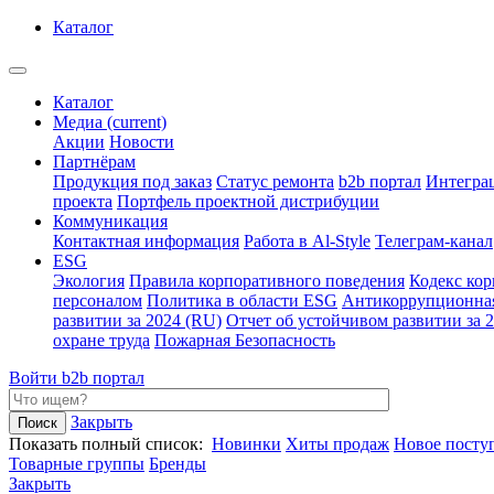
Каталог
Каталог
Медиа
(current)
Акции
Новости
Партнёрам
Продукция под заказ
Статус ремонта
b2b портал
Интегра
проекта
Портфель проектной дистрибуции
Коммуникация
Контактная информация
Работа в Al-Style
Телеграм-канал
ESG
Экология
Правила корпоративного поведения
Кодекс ко
персоналом
Политика в области ESG
Антикоррупционна
развитии за 2024 (RU)
Отчет об устойчивом развитии за 
охране труда
Пожарная Безопасность
Войти
b2b портал
Закрыть
Показать полный список:
Новинки
Хиты продаж
Новое посту
Товарные группы
Бренды
Закрыть