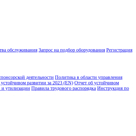
ства обслуживания
Запрос на подбор оборудования
Регистрация
спонсорской деятельности
Политика в области управления
 устойчивом развитии за 2023 (EN)
Отчет об устойчивом
 и утилизации
Правила трудового распорядка
Инструкция по