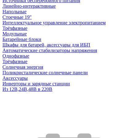
Источники бесперебойного питания
Линейно-интерактивные
Напольные
Стоечные 19"
Интеллектуальное управление электропитанием
Трёхфазные
Модульные
Батарейные блоки
Шкафы для батарей, аксессуары для ИБП
Автоматические стабилизаторы напряжения
Однофазные
Трёхфазные
Солнечная энергия
Поликристалические солнечные панели
Аксессуары
Инверторы и зарядные станции
Из 12В,24В,48В в 220В