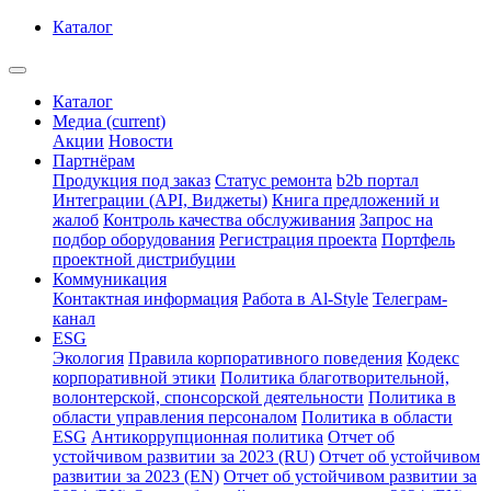
Каталог
Каталог
Медиа
(current)
Акции
Новости
Партнёрам
Продукция под заказ
Статус ремонта
b2b портал
Интеграции (API, Виджеты)
Книга предложений и
жалоб
Контроль качества обслуживания
Запрос на
подбор оборудования
Регистрация проекта
Портфель
проектной дистрибуции
Коммуникация
Контактная информация
Работа в Al-Style
Телеграм-
канал
ESG
Экология
Правила корпоративного поведения
Кодекс
корпоративной этики
Политика благотворительной,
волонтерской, спонсорской деятельности
Политика в
области управления персоналом
Политика в области
ESG
Антикоррупционная политика
Отчет об
устойчивом развитии за 2023 (RU)
Отчет об устойчивом
развитии за 2023 (EN)
Отчет об устойчивом развитии за