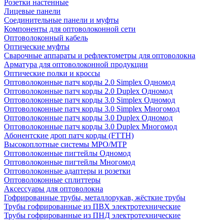
Розетки настенные
Лицевые панели
Соединительные панели и муфты
Компоненты для оптоволоконной сети
Оптоволоконный кабель
Оптические муфты
Сварочные аппараты и рефлектометры для оптоволокна
Арматура для оптоволоконной продукции
Оптические полки и кроссы
Оптоволоконные патч корды 2.0 Simplex Одномод
Оптоволоконные патч корды 2.0 Duplex Одномод
Оптоволоконные патч корды 3.0 Simplex Одномод
Оптоволоконные патч корды 3.0 Simplex Многомод
Оптоволоконные патч корды 3.0 Duplex Одномод
Оптоволоконные патч корды 3.0 Duplex Многомод
Абонентские дроп патч корды (FTTH)
Высокоплотные системы MPO/MTP
Оптоволоконные пигтейлы Одномод
Оптоволоконные пигтейлы Многомод
Оптоволоконные адаптеры и розетки
Оптоволоконные сплиттеры
Аксессуары для оптоволокна
Гофрированные трубы, металлорукав, жёсткие трубы
Трубы гофрированные из ПВХ электротехнические
Трубы гофрированные из ПНД электротехнические