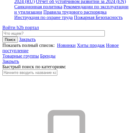
2024 (RU)
Отчет об устойчивом развитии за 2024 (EN)
Санкционная политика
Рекомендации по эксплуатации
и утилизации
Правила трудового распорядка
Инструкция по охране труда
Пожарная Безопасность
Войти
b2b портал
Закрыть
Показать полный список:
Новинки
Хиты продаж
Новое
поступление
Товарные группы
Бренды
Закрыть
Быстрый поиск по категориям: