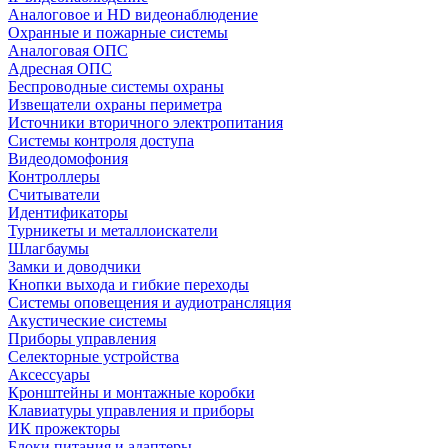
Аналоговое и HD видеонаблюдение
Охранные и пожарные системы
Аналоговая ОПС
Адресная ОПС
Беспроводные системы охраны
Извещатели охраны периметра
Источники вторичного электропитания
Системы контроля доступа
Видеодомофония
Контроллеры
Считыватели
Идентификаторы
Турникеты и металлоискатели
Шлагбаумы
Замки и доводчики
Кнопки выхода и гибкие переходы
Системы оповещения и аудиотрансляция
Акустические системы
Приборы управления
Селекторные устройства
Аксессуары
Кронштейны и монтажные коробки
Клавиатуры управления и приборы
ИК прожекторы
Блоки питания и адаптеры