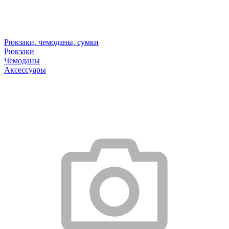
Рюкзаки, чемоданы, сумки
Рюкзаки
Чемоданы
Аксессуары