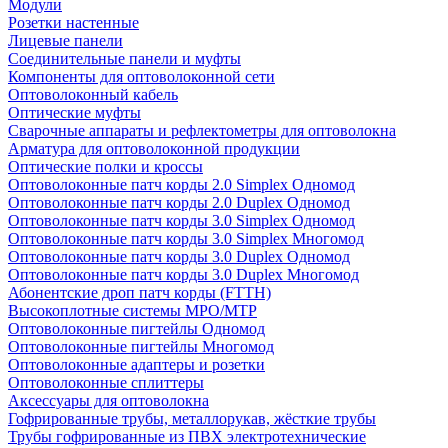
Модули
Розетки настенные
Лицевые панели
Соединительные панели и муфты
Компоненты для оптоволоконной сети
Оптоволоконный кабель
Оптические муфты
Сварочные аппараты и рефлектометры для оптоволокна
Арматура для оптоволоконной продукции
Оптические полки и кроссы
Оптоволоконные патч корды 2.0 Simplex Одномод
Оптоволоконные патч корды 2.0 Duplex Одномод
Оптоволоконные патч корды 3.0 Simplex Одномод
Оптоволоконные патч корды 3.0 Simplex Многомод
Оптоволоконные патч корды 3.0 Duplex Одномод
Оптоволоконные патч корды 3.0 Duplex Многомод
Абонентские дроп патч корды (FTTH)
Высокоплотные системы MPO/MTP
Оптоволоконные пигтейлы Одномод
Оптоволоконные пигтейлы Многомод
Оптоволоконные адаптеры и розетки
Оптоволоконные сплиттеры
Аксессуары для оптоволокна
Гофрированные трубы, металлорукав, жёсткие трубы
Трубы гофрированные из ПВХ электротехнические