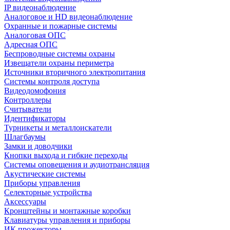
IP видеонаблюдение
Аналоговое и HD видеонаблюдение
Охранные и пожарные системы
Аналоговая ОПС
Адресная ОПС
Беспроводные системы охраны
Извещатели охраны периметра
Источники вторичного электропитания
Системы контроля доступа
Видеодомофония
Контроллеры
Считыватели
Идентификаторы
Турникеты и металлоискатели
Шлагбаумы
Замки и доводчики
Кнопки выхода и гибкие переходы
Системы оповещения и аудиотрансляция
Акустические системы
Приборы управления
Селекторные устройства
Аксессуары
Кронштейны и монтажные коробки
Клавиатуры управления и приборы
ИК прожекторы