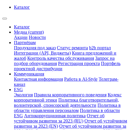
Каталог
Каталог
Медиа
(current)
Акции
Новости
Партнёрам
Продукция под заказ
Статус ремонта
b2b портал
Интеграции (API, Виджеты)
Книга предложений и
жалоб
Контроль качества обслуживания
Запрос на
подбор оборудования
Регистрация проекта
Портфель
проектной дистрибуции
Коммуникация
Контактная информация
Работа в Al-Style
Телеграм-
канал
ESG
Экология
Правила корпоративного поведения
Кодекс
корпоративной этики
Политика благотворительной,
волонтерской, спонсорской деятельности
Политика в
области управления персоналом
Политика в области
ESG
Антикоррупционная политика
Отчет об
устойчивом развитии за 2023 (RU)
Отчет об устойчивом
развитии за 2023 (EN)
Отчет об устойчивом развитии за