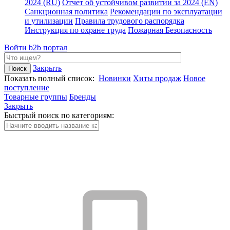
2024 (RU)
Отчет об устойчивом развитии за 2024 (EN)
Санкционная политика
Рекомендации по эксплуатации
и утилизации
Правила трудового распорядка
Инструкция по охране труда
Пожарная Безопасность
Войти
b2b портал
Закрыть
Показать полный список:
Новинки
Хиты продаж
Новое
поступление
Товарные группы
Бренды
Закрыть
Быстрый поиск по категориям: