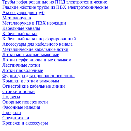
Трубы гофрированные из ПНД электротехнические
Гладкие жёсткие трубы из ПВХ электротехнические
Аксессуары для труб
Металлорукав
Металлорукав в ПВХ изоляции
Кабельные каналы
Кабельный канал
Кабельный канал перфорированный
Аксессуары для кабельного канала
Металлические кабельные лотки
Лотки монтажные замковые
Лотки перфорированные с замком
Лестничные лотки
Лотки проволочные
Фурнитура для проволочного лотка
Крышки к лоткам замковым
Огнестойкие кабельные линии
Стойки и полки
Подвесы
Опорные поверхности
Фасонные изделия
Профили
Соединители
Крепежи и аксессуары