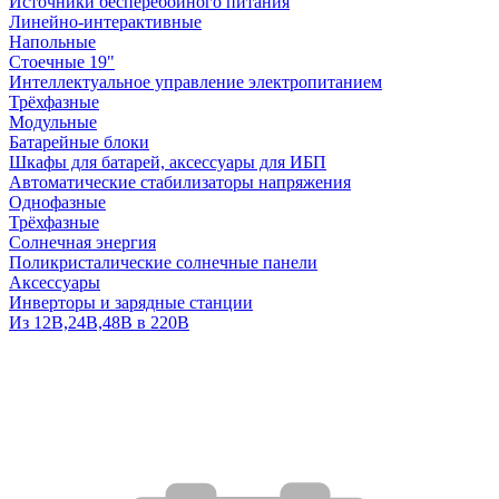
Источники бесперебойного питания
Линейно-интерактивные
Напольные
Стоечные 19"
Интеллектуальное управление электропитанием
Трёхфазные
Модульные
Батарейные блоки
Шкафы для батарей, аксессуары для ИБП
Автоматические стабилизаторы напряжения
Однофазные
Трёхфазные
Солнечная энергия
Поликристалические солнечные панели
Аксессуары
Инверторы и зарядные станции
Из 12В,24В,48В в 220В