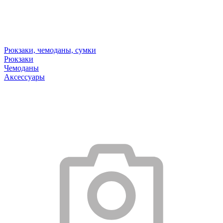
Рюкзаки, чемоданы, сумки
Рюкзаки
Чемоданы
Аксессуары