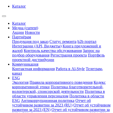
Каталог
Каталог
Медиа
(current)
Акции
Новости
Партнёрам
Продукция под заказ
Статус ремонта
b2b портал
Интеграции (API, Виджеты)
Книга предложений и
жалоб
Контроль качества обслуживания
Запрос на
подбор оборудования
Регистрация проекта
Портфель
проектной дистрибуции
Коммуникация
Контактная информация
Работа в Al-Style
Телеграм-
канал
ESG
Экология
Правила корпоративного поведения
Кодекс
корпоративной этики
Политика благотворительной,
волонтерской, спонсорской деятельности
Политика в
области управления персоналом
Политика в области
ESG
Антикоррупционная политика
Отчет об
устойчивом развитии за 2023 (RU)
Отчет об устойчивом
развитии за 2023 (EN)
Отчет об устойчивом развитии за