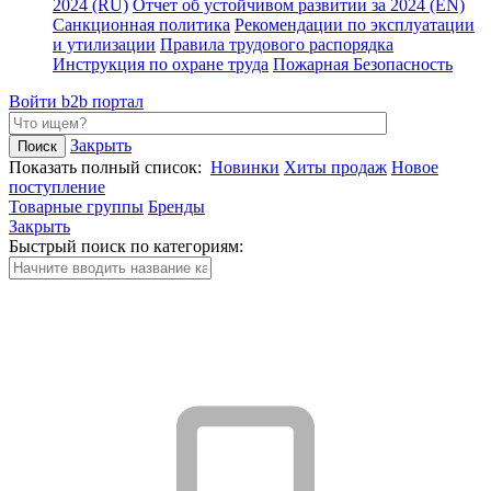
2024 (RU)
Отчет об устойчивом развитии за 2024 (EN)
Санкционная политика
Рекомендации по эксплуатации
и утилизации
Правила трудового распорядка
Инструкция по охране труда
Пожарная Безопасность
Войти
b2b портал
Закрыть
Показать полный список:
Новинки
Хиты продаж
Новое
поступление
Товарные группы
Бренды
Закрыть
Быстрый поиск по категориям: