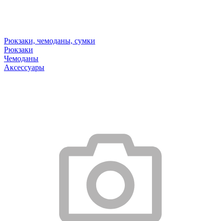
Рюкзаки, чемоданы, сумки
Рюкзаки
Чемоданы
Аксессуары