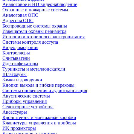
Аналоговое и HD видеонаблюдение
Охранные и пожарные системы
Аналоговая ОПС
Адресная ОПС
Беспроводные системы охраны
Извещатели охраны периметра
Источники вторичного электропитания
Системы контроля доступа
Видеодомофония
Контроллеры
Считыватели
Идентификаторы
Турникеты и металлоискатели
Шлагбаумы
Замки и доводчики
Кнопки выхода и гибкие переходы
Системы оповещения и аудиотрансляция
Акустические системы
Приборы управления
Селекторные устройства
Аксессуары
Кронштейны и монтажные коробки
Клавиатуры управления и приборы
ИК прожекторы
Блоки питания и адаптеры