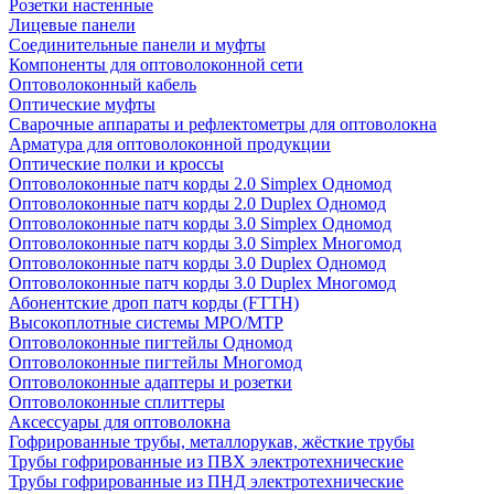
Розетки настенные
Лицевые панели
Соединительные панели и муфты
Компоненты для оптоволоконной сети
Оптоволоконный кабель
Оптические муфты
Сварочные аппараты и рефлектометры для оптоволокна
Арматура для оптоволоконной продукции
Оптические полки и кроссы
Оптоволоконные патч корды 2.0 Simplex Одномод
Оптоволоконные патч корды 2.0 Duplex Одномод
Оптоволоконные патч корды 3.0 Simplex Одномод
Оптоволоконные патч корды 3.0 Simplex Многомод
Оптоволоконные патч корды 3.0 Duplex Одномод
Оптоволоконные патч корды 3.0 Duplex Многомод
Абонентские дроп патч корды (FTTH)
Высокоплотные системы MPO/MTP
Оптоволоконные пигтейлы Одномод
Оптоволоконные пигтейлы Многомод
Оптоволоконные адаптеры и розетки
Оптоволоконные сплиттеры
Аксессуары для оптоволокна
Гофрированные трубы, металлорукав, жёсткие трубы
Трубы гофрированные из ПВХ электротехнические
Трубы гофрированные из ПНД электротехнические