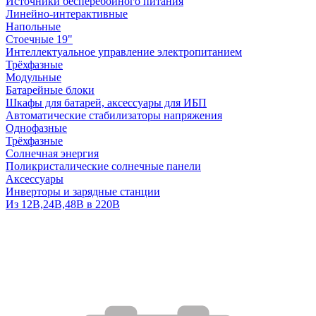
Источники бесперебойного питания
Линейно-интерактивные
Напольные
Стоечные 19"
Интеллектуальное управление электропитанием
Трёхфазные
Модульные
Батарейные блоки
Шкафы для батарей, аксессуары для ИБП
Автоматические стабилизаторы напряжения
Однофазные
Трёхфазные
Солнечная энергия
Поликристалические солнечные панели
Аксессуары
Инверторы и зарядные станции
Из 12В,24В,48В в 220В