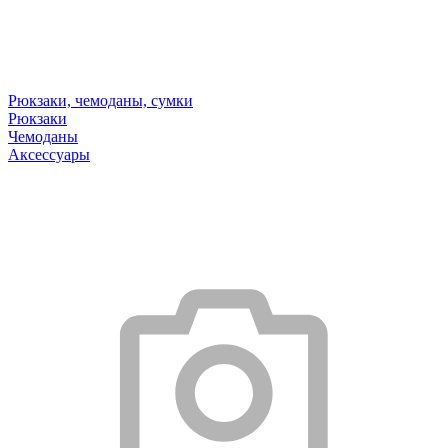
Рюкзаки, чемоданы, сумки
Рюкзаки
Чемоданы
Аксессуары