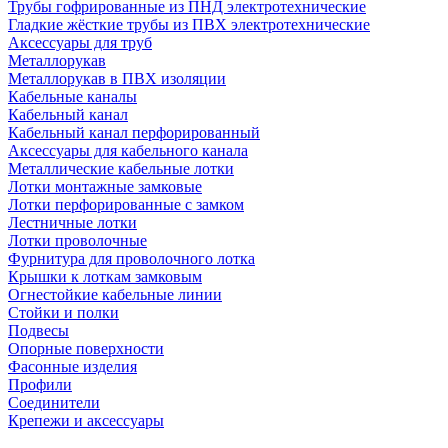
Трубы гофрированные из ПНД электротехнические
Гладкие жёсткие трубы из ПВХ электротехнические
Аксессуары для труб
Металлорукав
Металлорукав в ПВХ изоляции
Кабельные каналы
Кабельный канал
Кабельный канал перфорированный
Аксессуары для кабельного канала
Металлические кабельные лотки
Лотки монтажные замковые
Лотки перфорированные с замком
Лестничные лотки
Лотки проволочные
Фурнитура для проволочного лотка
Крышки к лоткам замковым
Огнестойкие кабельные линии
Стойки и полки
Подвесы
Опорные поверхности
Фасонные изделия
Профили
Соединители
Крепежи и аксессуары