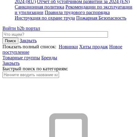
2024 (RU)
Отчет об устойчивом развитии за 2024 (EN)
Санкционная политика
Рекомендации по эксплуатации
и утилизации
Правила трудового распорядка
Инструкция по охране труда
Пожарная Безопасность
Войти
b2b портал
Закрыть
Показать полный список:
Новинки
Хиты продаж
Новое
поступление
Товарные группы
Бренды
Закрыть
Быстрый поиск по категориям: