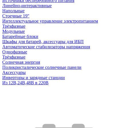
Источники бесперебойного питания
Линейно-интерактивные
Напольные
Стоечные 19"
Интеллектуальное управление электропитанием
Трёхфазные
Модульные
Батарейные блоки
Шкафы для батарей, аксессуары для ИБП
Автоматические стабилизаторы напряжения
Однофазные
Трёхфазные
Солнечная энергия
Поликристалические солнечные панели
Аксессуары
Инверторы и зарядные станции
Из 12В,24В,48В в 220В