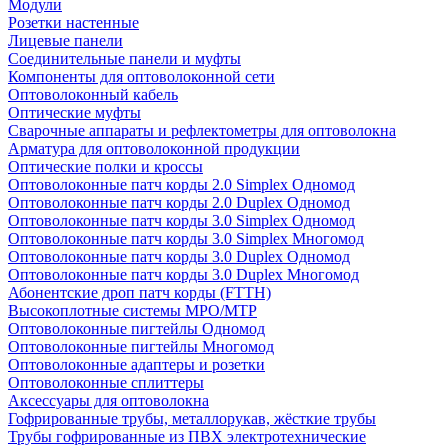
Модули
Розетки настенные
Лицевые панели
Соединительные панели и муфты
Компоненты для оптоволоконной сети
Оптоволоконный кабель
Оптические муфты
Сварочные аппараты и рефлектометры для оптоволокна
Арматура для оптоволоконной продукции
Оптические полки и кроссы
Оптоволоконные патч корды 2.0 Simplex Одномод
Оптоволоконные патч корды 2.0 Duplex Одномод
Оптоволоконные патч корды 3.0 Simplex Одномод
Оптоволоконные патч корды 3.0 Simplex Многомод
Оптоволоконные патч корды 3.0 Duplex Одномод
Оптоволоконные патч корды 3.0 Duplex Многомод
Абонентские дроп патч корды (FTTH)
Высокоплотные системы MPO/MTP
Оптоволоконные пигтейлы Одномод
Оптоволоконные пигтейлы Многомод
Оптоволоконные адаптеры и розетки
Оптоволоконные сплиттеры
Аксессуары для оптоволокна
Гофрированные трубы, металлорукав, жёсткие трубы
Трубы гофрированные из ПВХ электротехнические