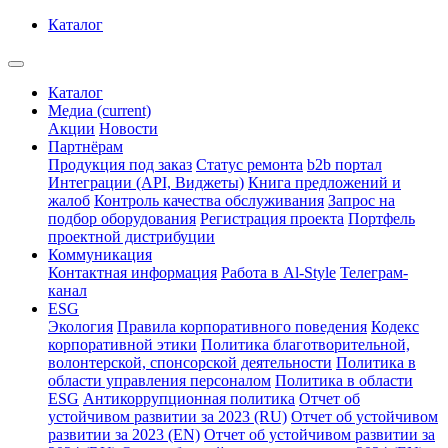
Каталог
Каталог
Медиа
(current)
Акции
Новости
Партнёрам
Продукция под заказ
Статус ремонта
b2b портал
Интеграции (API, Виджеты)
Книга предложений и
жалоб
Контроль качества обслуживания
Запрос на
подбор оборудования
Регистрация проекта
Портфель
проектной дистрибуции
Коммуникация
Контактная информация
Работа в Al-Style
Телеграм-
канал
ESG
Экология
Правила корпоративного поведения
Кодекс
корпоративной этики
Политика благотворительной,
волонтерской, спонсорской деятельности
Политика в
области управления персоналом
Политика в области
ESG
Антикоррупционная политика
Отчет об
устойчивом развитии за 2023 (RU)
Отчет об устойчивом
развитии за 2023 (EN)
Отчет об устойчивом развитии за