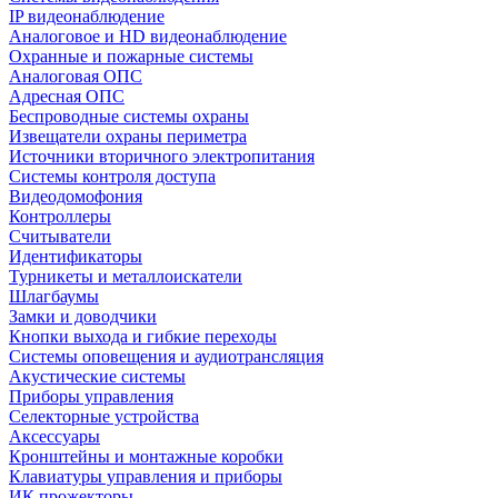
IP видеонаблюдение
Аналоговое и HD видеонаблюдение
Охранные и пожарные системы
Аналоговая ОПС
Адресная ОПС
Беспроводные системы охраны
Извещатели охраны периметра
Источники вторичного электропитания
Системы контроля доступа
Видеодомофония
Контроллеры
Считыватели
Идентификаторы
Турникеты и металлоискатели
Шлагбаумы
Замки и доводчики
Кнопки выхода и гибкие переходы
Системы оповещения и аудиотрансляция
Акустические системы
Приборы управления
Селекторные устройства
Аксессуары
Кронштейны и монтажные коробки
Клавиатуры управления и приборы
ИК прожекторы