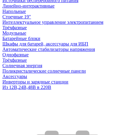
Источники бесперебойного питания
Линейно-интерактивные
Напольные
Стоечные 19"
Интеллектуальное управление электропитанием
Трёхфазные
Модульные
Батарейные блоки
Шкафы для батарей, аксессуары для ИБП
Автоматические стабилизаторы напряжения
Однофазные
Трёхфазные
Солнечная энергия
Поликристалические солнечные панели
Аксессуары
Инверторы и зарядные станции
Из 12В,24В,48В в 220В