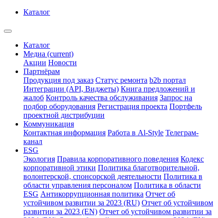
Каталог
Каталог
Медиа
(current)
Акции
Новости
Партнёрам
Продукция под заказ
Статус ремонта
b2b портал
Интеграции (API, Виджеты)
Книга предложений и
жалоб
Контроль качества обслуживания
Запрос на
подбор оборудования
Регистрация проекта
Портфель
проектной дистрибуции
Коммуникация
Контактная информация
Работа в Al-Style
Телеграм-
канал
ESG
Экология
Правила корпоративного поведения
Кодекс
корпоративной этики
Политика благотворительной,
волонтерской, спонсорской деятельности
Политика в
области управления персоналом
Политика в области
ESG
Антикоррупционная политика
Отчет об
устойчивом развитии за 2023 (RU)
Отчет об устойчивом
развитии за 2023 (EN)
Отчет об устойчивом развитии за