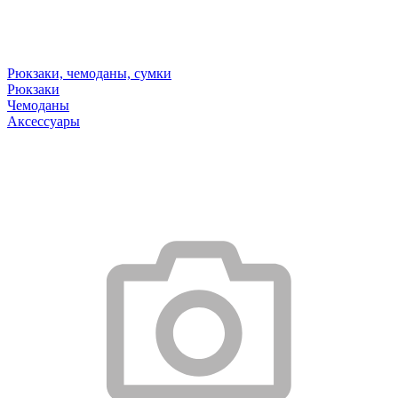
Рюкзаки, чемоданы, сумки
Рюкзаки
Чемоданы
Аксессуары