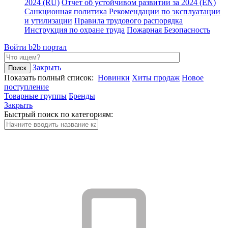
2024 (RU)
Отчет об устойчивом развитии за 2024 (EN)
Санкционная политика
Рекомендации по эксплуатации
и утилизации
Правила трудового распорядка
Инструкция по охране труда
Пожарная Безопасность
Войти
b2b портал
Закрыть
Показать полный список:
Новинки
Хиты продаж
Новое
поступление
Товарные группы
Бренды
Закрыть
Быстрый поиск по категориям: