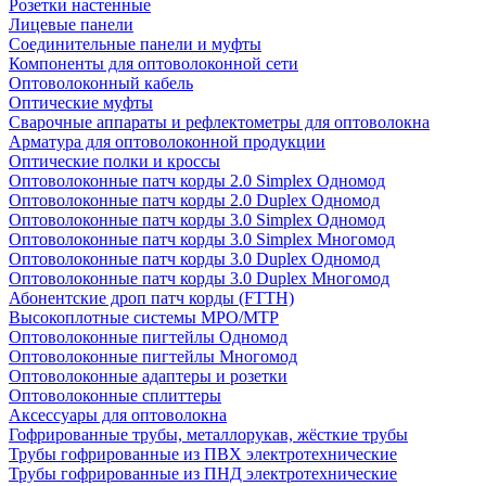
Розетки настенные
Лицевые панели
Соединительные панели и муфты
Компоненты для оптоволоконной сети
Оптоволоконный кабель
Оптические муфты
Сварочные аппараты и рефлектометры для оптоволокна
Арматура для оптоволоконной продукции
Оптические полки и кроссы
Оптоволоконные патч корды 2.0 Simplex Одномод
Оптоволоконные патч корды 2.0 Duplex Одномод
Оптоволоконные патч корды 3.0 Simplex Одномод
Оптоволоконные патч корды 3.0 Simplex Многомод
Оптоволоконные патч корды 3.0 Duplex Одномод
Оптоволоконные патч корды 3.0 Duplex Многомод
Абонентские дроп патч корды (FTTH)
Высокоплотные системы MPO/MTP
Оптоволоконные пигтейлы Одномод
Оптоволоконные пигтейлы Многомод
Оптоволоконные адаптеры и розетки
Оптоволоконные сплиттеры
Аксессуары для оптоволокна
Гофрированные трубы, металлорукав, жёсткие трубы
Трубы гофрированные из ПВХ электротехнические
Трубы гофрированные из ПНД электротехнические