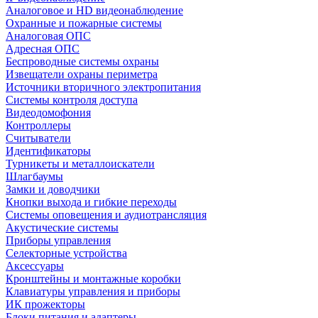
Аналоговое и HD видеонаблюдение
Охранные и пожарные системы
Аналоговая ОПС
Адресная ОПС
Беспроводные системы охраны
Извещатели охраны периметра
Источники вторичного электропитания
Системы контроля доступа
Видеодомофония
Контроллеры
Считыватели
Идентификаторы
Турникеты и металлоискатели
Шлагбаумы
Замки и доводчики
Кнопки выхода и гибкие переходы
Системы оповещения и аудиотрансляция
Акустические системы
Приборы управления
Селекторные устройства
Аксессуары
Кронштейны и монтажные коробки
Клавиатуры управления и приборы
ИК прожекторы
Блоки питания и адаптеры