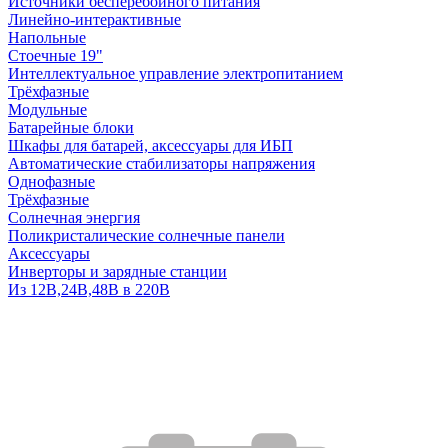
Источники бесперебойного питания
Линейно-интерактивные
Напольные
Стоечные 19"
Интеллектуальное управление электропитанием
Трёхфазные
Модульные
Батарейные блоки
Шкафы для батарей, аксессуары для ИБП
Автоматические стабилизаторы напряжения
Однофазные
Трёхфазные
Солнечная энергия
Поликристалические солнечные панели
Аксессуары
Инверторы и зарядные станции
Из 12В,24В,48В в 220В