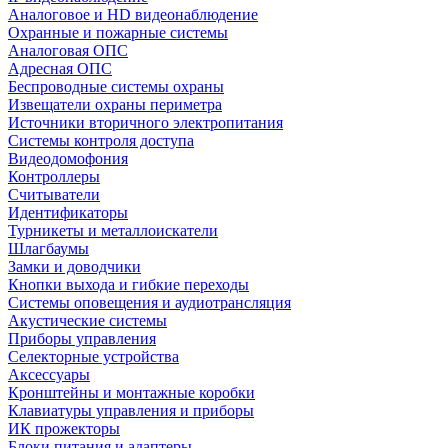
Аналоговое и HD видеонаблюдение
Охранные и пожарные системы
Аналоговая ОПС
Адресная ОПС
Беспроводные системы охраны
Извещатели охраны периметра
Источники вторичного электропитания
Системы контроля доступа
Видеодомофония
Контроллеры
Считыватели
Идентификаторы
Турникеты и металлоискатели
Шлагбаумы
Замки и доводчики
Кнопки выхода и гибкие переходы
Системы оповещения и аудиотрансляция
Акустические системы
Приборы управления
Селекторные устройства
Аксессуары
Кронштейны и монтажные коробки
Клавиатуры управления и приборы
ИК прожекторы
Блоки питания и адаптеры