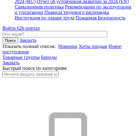
2024 (RU)
Отчет об устойчивом развитии за 2024 (EN)
Санкционная политика
Рекомендации по эксплуатации
и утилизации
Правила трудового распорядка
Инструкция по охране труда
Пожарная Безопасность
Войти
b2b портал
Закрыть
Показать полный список:
Новинки
Хиты продаж
Новое
поступление
Товарные группы
Бренды
Закрыть
Быстрый поиск по категориям: