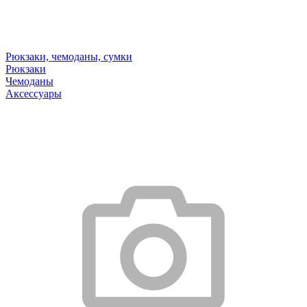
Рюкзаки, чемоданы, сумки
Рюкзаки
Чемоданы
Аксессуары