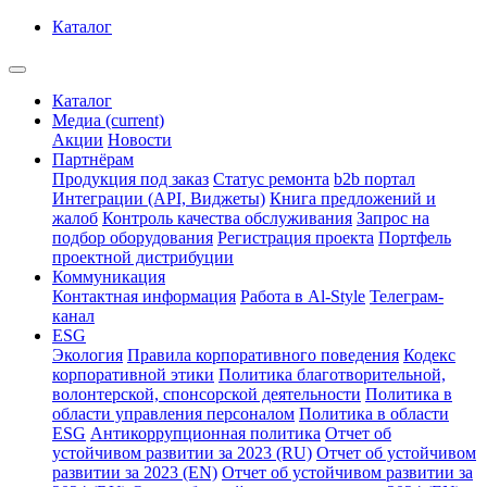
Каталог
Каталог
Медиа
(current)
Акции
Новости
Партнёрам
Продукция под заказ
Статус ремонта
b2b портал
Интеграции (API, Виджеты)
Книга предложений и
жалоб
Контроль качества обслуживания
Запрос на
подбор оборудования
Регистрация проекта
Портфель
проектной дистрибуции
Коммуникация
Контактная информация
Работа в Al-Style
Телеграм-
канал
ESG
Экология
Правила корпоративного поведения
Кодекс
корпоративной этики
Политика благотворительной,
волонтерской, спонсорской деятельности
Политика в
области управления персоналом
Политика в области
ESG
Антикоррупционная политика
Отчет об
устойчивом развитии за 2023 (RU)
Отчет об устойчивом
развитии за 2023 (EN)
Отчет об устойчивом развитии за