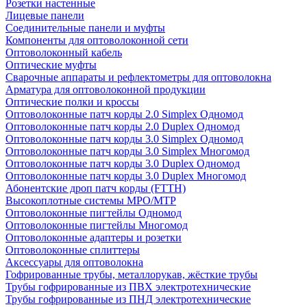
Розетки настенные
Лицевые панели
Соединительные панели и муфты
Компоненты для оптоволоконной сети
Оптоволоконный кабель
Оптические муфты
Сварочные аппараты и рефлектометры для оптоволокна
Арматура для оптоволоконной продукции
Оптические полки и кроссы
Оптоволоконные патч корды 2.0 Simplex Одномод
Оптоволоконные патч корды 2.0 Duplex Одномод
Оптоволоконные патч корды 3.0 Simplex Одномод
Оптоволоконные патч корды 3.0 Simplex Многомод
Оптоволоконные патч корды 3.0 Duplex Одномод
Оптоволоконные патч корды 3.0 Duplex Многомод
Абонентские дроп патч корды (FTTH)
Высокоплотные системы MPO/MTP
Оптоволоконные пигтейлы Одномод
Оптоволоконные пигтейлы Многомод
Оптоволоконные адаптеры и розетки
Оптоволоконные сплиттеры
Аксессуары для оптоволокна
Гофрированные трубы, металлорукав, жёсткие трубы
Трубы гофрированные из ПВХ электротехнические
Трубы гофрированные из ПНД электротехнические