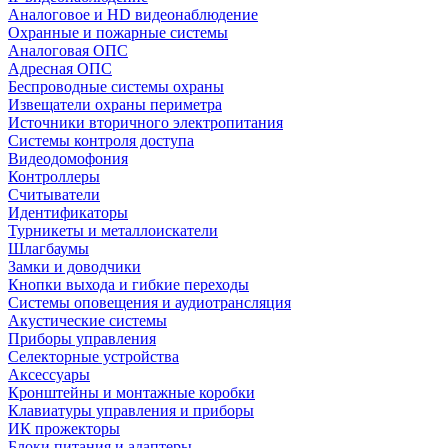
Аналоговое и HD видеонаблюдение
Охранные и пожарные системы
Аналоговая ОПС
Адресная ОПС
Беспроводные системы охраны
Извещатели охраны периметра
Источники вторичного электропитания
Системы контроля доступа
Видеодомофония
Контроллеры
Считыватели
Идентификаторы
Турникеты и металлоискатели
Шлагбаумы
Замки и доводчики
Кнопки выхода и гибкие переходы
Системы оповещения и аудиотрансляция
Акустические системы
Приборы управления
Селекторные устройства
Аксессуары
Кронштейны и монтажные коробки
Клавиатуры управления и приборы
ИК прожекторы
Блоки питания и адаптеры