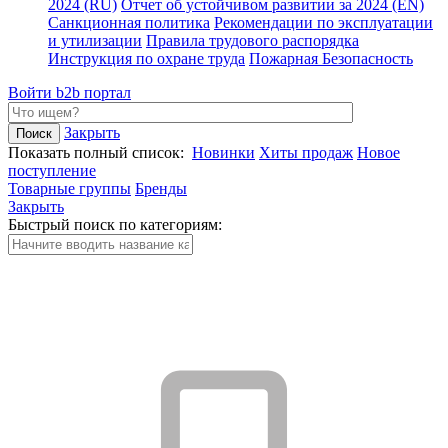
2024 (RU)
Отчет об устойчивом развитии за 2024 (EN)
Санкционная политика
Рекомендации по эксплуатации
и утилизации
Правила трудового распорядка
Инструкция по охране труда
Пожарная Безопасность
Войти
b2b портал
Закрыть
Показать полный список:
Новинки
Хиты продаж
Новое
поступление
Товарные группы
Бренды
Закрыть
Быстрый поиск по категориям: