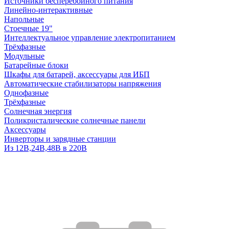
Источники бесперебойного питания
Линейно-интерактивные
Напольные
Стоечные 19"
Интеллектуальное управление электропитанием
Трёхфазные
Модульные
Батарейные блоки
Шкафы для батарей, аксессуары для ИБП
Автоматические стабилизаторы напряжения
Однофазные
Трёхфазные
Солнечная энергия
Поликристалические солнечные панели
Аксессуары
Инверторы и зарядные станции
Из 12В,24В,48В в 220В