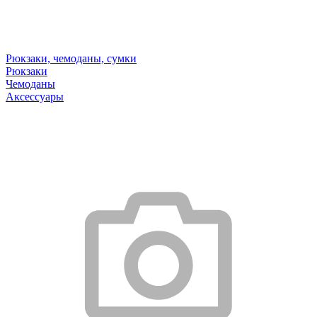
Рюкзаки, чемоданы, сумки
Рюкзаки
Чемоданы
Аксессуары