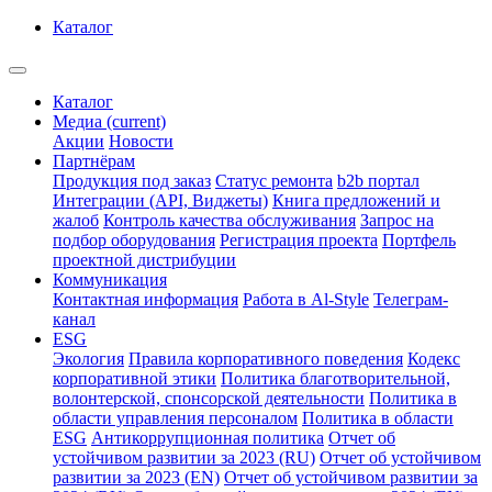
Каталог
Каталог
Медиа
(current)
Акции
Новости
Партнёрам
Продукция под заказ
Статус ремонта
b2b портал
Интеграции (API, Виджеты)
Книга предложений и
жалоб
Контроль качества обслуживания
Запрос на
подбор оборудования
Регистрация проекта
Портфель
проектной дистрибуции
Коммуникация
Контактная информация
Работа в Al-Style
Телеграм-
канал
ESG
Экология
Правила корпоративного поведения
Кодекс
корпоративной этики
Политика благотворительной,
волонтерской, спонсорской деятельности
Политика в
области управления персоналом
Политика в области
ESG
Антикоррупционная политика
Отчет об
устойчивом развитии за 2023 (RU)
Отчет об устойчивом
развитии за 2023 (EN)
Отчет об устойчивом развитии за