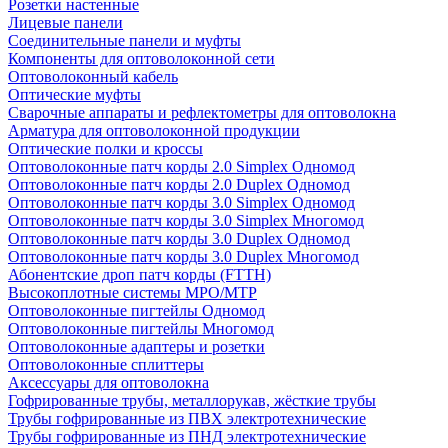
Розетки настенные
Лицевые панели
Соединительные панели и муфты
Компоненты для оптоволоконной сети
Оптоволоконный кабель
Оптические муфты
Сварочные аппараты и рефлектометры для оптоволокна
Арматура для оптоволоконной продукции
Оптические полки и кроссы
Оптоволоконные патч корды 2.0 Simplex Одномод
Оптоволоконные патч корды 2.0 Duplex Одномод
Оптоволоконные патч корды 3.0 Simplex Одномод
Оптоволоконные патч корды 3.0 Simplex Многомод
Оптоволоконные патч корды 3.0 Duplex Одномод
Оптоволоконные патч корды 3.0 Duplex Многомод
Абонентские дроп патч корды (FTTH)
Высокоплотные системы MPO/MTP
Оптоволоконные пигтейлы Одномод
Оптоволоконные пигтейлы Многомод
Оптоволоконные адаптеры и розетки
Оптоволоконные сплиттеры
Аксессуары для оптоволокна
Гофрированные трубы, металлорукав, жёсткие трубы
Трубы гофрированные из ПВХ электротехнические
Трубы гофрированные из ПНД электротехнические