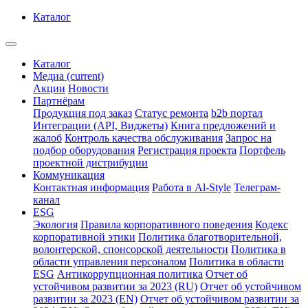
Каталог
Каталог
Медиа
(current)
Акции
Новости
Партнёрам
Продукция под заказ
Статус ремонта
b2b портал
Интеграции (API, Виджеты)
Книга предложений и
жалоб
Контроль качества обслуживания
Запрос на
подбор оборудования
Регистрация проекта
Портфель
проектной дистрибуции
Коммуникация
Контактная информация
Работа в Al-Style
Телеграм-
канал
ESG
Экология
Правила корпоративного поведения
Кодекс
корпоративной этики
Политика благотворительной,
волонтерской, спонсорской деятельности
Политика в
области управления персоналом
Политика в области
ESG
Антикоррупционная политика
Отчет об
устойчивом развитии за 2023 (RU)
Отчет об устойчивом
развитии за 2023 (EN)
Отчет об устойчивом развитии за