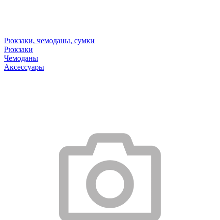
Рюкзаки, чемоданы, сумки
Рюкзаки
Чемоданы
Аксессуары