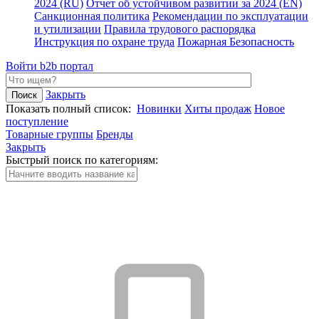
2024 (RU)
Отчет об устойчивом развитии за 2024 (EN)
Санкционная политика
Рекомендации по эксплуатации
и утилизации
Правила трудового распорядка
Инструкция по охране труда
Пожарная Безопасность
Войти
b2b портал
Закрыть
Показать полный список:
Новинки
Хиты продаж
Новое
поступление
Товарные группы
Бренды
Закрыть
Быстрый поиск по категориям: