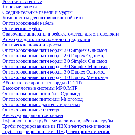
Розетки настенные
Лицевые панели
Соединительные панели и муфты
Компоненты для оптоволоконной сети
Оптоволоконный кабель
Оптические муфты
Сварочные аппараты и рефлектометры для оптоволокна
Арматура для оптоволоконной продукции
Оптические полки и кроссы
Оптоволоконные патч корды 2.0 Simplex Одномод
Оптоволоконные патч корды 2.0 Duplex Одномод
Оптоволоконные патч корды 3.0 Simplex Одномод
Оптоволоконные патч корды 3.0 Simplex Многомод
Оптоволоконные патч корды 3.0 Duplex Одномод
Оптоволоконные патч корды 3.0 Duplex Многомод
Абонентские дроп патч корды (FTTH)
Высокоплотные системы MPO/MTP
Оптоволоконные пигтейлы Одномод
Оптоволоконные пигтейлы Многомод
Оптоволоконные адаптеры и розетки
Оптоволоконные сплиттеры
Аксессуары для оптоволокна
Гофрированные трубы, металлорукав, жёсткие трубы
Трубы гофрированные из ПВХ электротехнические
Трубы гофрированные из ПНД электротехнические