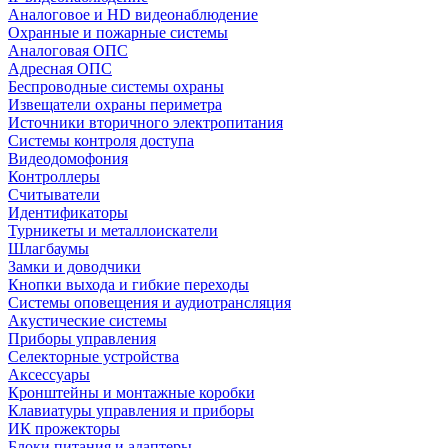
Аналоговое и HD видеонаблюдение
Охранные и пожарные системы
Аналоговая ОПС
Адресная ОПС
Беспроводные системы охраны
Извещатели охраны периметра
Источники вторичного электропитания
Системы контроля доступа
Видеодомофония
Контроллеры
Считыватели
Идентификаторы
Турникеты и металлоискатели
Шлагбаумы
Замки и доводчики
Кнопки выхода и гибкие переходы
Системы оповещения и аудиотрансляция
Акустические системы
Приборы управления
Селекторные устройства
Аксессуары
Кронштейны и монтажные коробки
Клавиатуры управления и приборы
ИК прожекторы
Блоки питания и адаптеры