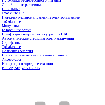
Источники бесперебойного питания
Линейно-интерактивные
Напольные
Стоечные 19"
Интеллектуальное управление электропитанием
Трёхфазные
Модульные
Батарейные блоки
Шкафы для батарей, аксессуары для ИБП
Автоматические стабилизаторы напряжения
Однофазные
Трёхфазные
Солнечная энергия
Поликристалические солнечные панели
Аксессуары
Инверторы и зарядные станции
Из 12В,24В,48В в 220В