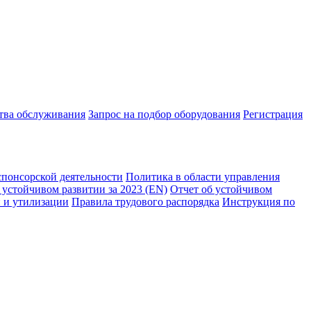
ства обслуживания
Запрос на подбор оборудования
Регистрация
спонсорской деятельности
Политика в области управления
 устойчивом развитии за 2023 (EN)
Отчет об устойчивом
 и утилизации
Правила трудового распорядка
Инструкция по