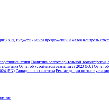
ции (API, Виджеты)
Книга предложений и жалоб
Контроль каче
рпоративной этики
Политика благотворительной, волонтерской, 
я политика
Отчет об устойчивом развитии за 2023 (RU)
Отчет об
2024 (EN)
Санкционная политика
Рекомендации по эксплуатации
пление