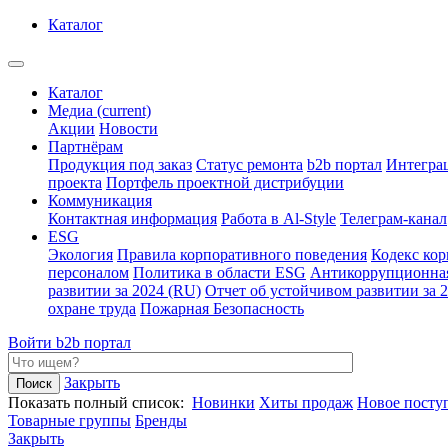
Каталог
Каталог
Медиа
(current)
Акции
Новости
Партнёрам
Продукция под заказ
Статус ремонта
b2b портал
Интегра
проекта
Портфель проектной дистрибуции
Коммуникация
Контактная информация
Работа в Al-Style
Телеграм-канал
ESG
Экология
Правила корпоративного поведения
Кодекс ко
персоналом
Политика в области ESG
Антикоррупционна
развитии за 2024 (RU)
Отчет об устойчивом развитии за 
охране труда
Пожарная Безопасность
Войти
b2b портал
Закрыть
Показать полный список:
Новинки
Хиты продаж
Новое посту
Товарные группы
Бренды
Закрыть