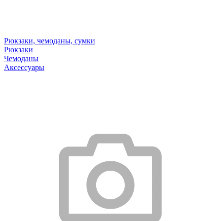
Рюкзаки, чемоданы, сумки
Рюкзаки
Чемоданы
Аксессуары