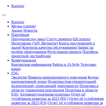
Каталог
Каталог
Медиа
(current)
Акции
Новости
Партнёрам
Продукция под заказ
Статус ремонта
b2b портал
Интеграции (API, Виджеты)
Книга предложений и
жалоб
Контроль качества обслуживания
Запрос на
подбор оборудования
Регистрация проекта
Портфель
проектной дистрибуции
Коммуникация
Контактная информация
Работа в Al-Style
Телеграм-
канал
ESG
Экология
Правила корпоративного поведения
Кодекс
корпоративной этики
Политика благотворительной,
волонтерской, спонсорской деятельности
Политика в
области управления персоналом
Политика в области
ESG
Антикоррупционная политика
Отчет об
устойчивом развитии за 2023 (RU)
Отчет об устойчивом
развитии за 2023 (EN)
Отчет об устойчивом развитии за