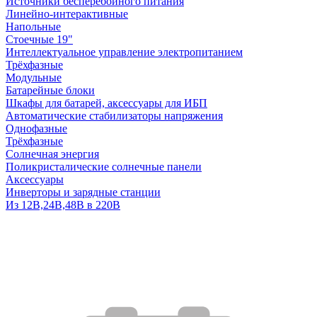
Источники бесперебойного питания
Линейно-интерактивные
Напольные
Стоечные 19"
Интеллектуальное управление электропитанием
Трёхфазные
Модульные
Батарейные блоки
Шкафы для батарей, аксессуары для ИБП
Автоматические стабилизаторы напряжения
Однофазные
Трёхфазные
Солнечная энергия
Поликристалические солнечные панели
Аксессуары
Инверторы и зарядные станции
Из 12В,24В,48В в 220В