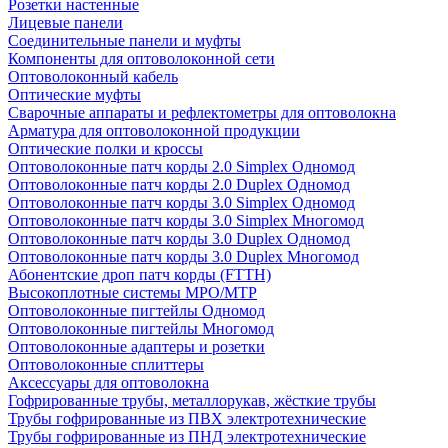
Розетки настенные
Лицевые панели
Соединительные панели и муфты
Компоненты для оптоволоконной сети
Оптоволоконный кабель
Оптические муфты
Сварочные аппараты и рефлектометры для оптоволокна
Арматура для оптоволоконной продукции
Оптические полки и кроссы
Оптоволоконные патч корды 2.0 Simplex Одномод
Оптоволоконные патч корды 2.0 Duplex Одномод
Оптоволоконные патч корды 3.0 Simplex Одномод
Оптоволоконные патч корды 3.0 Simplex Многомод
Оптоволоконные патч корды 3.0 Duplex Одномод
Оптоволоконные патч корды 3.0 Duplex Многомод
Абонентские дроп патч корды (FTTH)
Высокоплотные системы MPO/MTP
Оптоволоконные пигтейлы Одномод
Оптоволоконные пигтейлы Многомод
Оптоволоконные адаптеры и розетки
Оптоволоконные сплиттеры
Аксессуары для оптоволокна
Гофрированные трубы, металлорукав, жёсткие трубы
Трубы гофрированные из ПВХ электротехнические
Трубы гофрированные из ПНД электротехнические