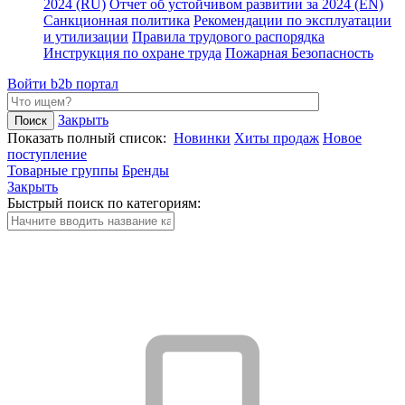
2024 (RU)
Отчет об устойчивом развитии за 2024 (EN)
Санкционная политика
Рекомендации по эксплуатации
и утилизации
Правила трудового распорядка
Инструкция по охране труда
Пожарная Безопасность
Войти
b2b портал
Закрыть
Показать полный список:
Новинки
Хиты продаж
Новое
поступление
Товарные группы
Бренды
Закрыть
Быстрый поиск по категориям: