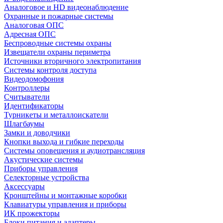
Аналоговое и HD видеонаблюдение
Охранные и пожарные системы
Аналоговая ОПС
Адресная ОПС
Беспроводные системы охраны
Извещатели охраны периметра
Источники вторичного электропитания
Системы контроля доступа
Видеодомофония
Контроллеры
Считыватели
Идентификаторы
Турникеты и металлоискатели
Шлагбаумы
Замки и доводчики
Кнопки выхода и гибкие переходы
Системы оповещения и аудиотрансляция
Акустические системы
Приборы управления
Селекторные устройства
Аксессуары
Кронштейны и монтажные коробки
Клавиатуры управления и приборы
ИК прожекторы
Блоки питания и адаптеры