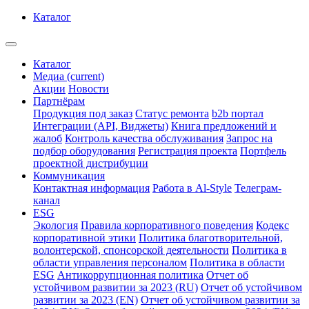
Каталог
Каталог
Медиа
(current)
Акции
Новости
Партнёрам
Продукция под заказ
Статус ремонта
b2b портал
Интеграции (API, Виджеты)
Книга предложений и
жалоб
Контроль качества обслуживания
Запрос на
подбор оборудования
Регистрация проекта
Портфель
проектной дистрибуции
Коммуникация
Контактная информация
Работа в Al-Style
Телеграм-
канал
ESG
Экология
Правила корпоративного поведения
Кодекс
корпоративной этики
Политика благотворительной,
волонтерской, спонсорской деятельности
Политика в
области управления персоналом
Политика в области
ESG
Антикоррупционная политика
Отчет об
устойчивом развитии за 2023 (RU)
Отчет об устойчивом
развитии за 2023 (EN)
Отчет об устойчивом развитии за