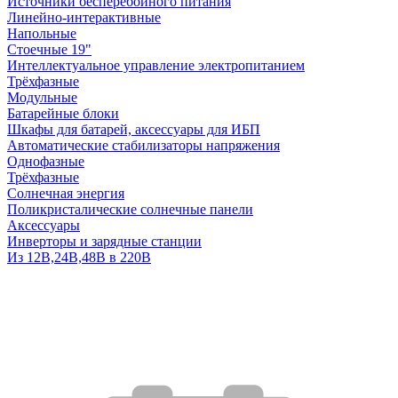
Источники бесперебойного питания
Линейно-интерактивные
Напольные
Стоечные 19"
Интеллектуальное управление электропитанием
Трёхфазные
Модульные
Батарейные блоки
Шкафы для батарей, аксессуары для ИБП
Автоматические стабилизаторы напряжения
Однофазные
Трёхфазные
Солнечная энергия
Поликристалические солнечные панели
Аксессуары
Инверторы и зарядные станции
Из 12В,24В,48В в 220В