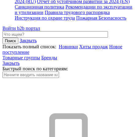
2024 (RU)
Отчет об устойчивом развитии за 2024 (EN)
Санкционная политика
Рекомендации по эксплуатации
и утилизации
Правила трудового распорядка
Инструкция по охране труда
Пожарная Безопасность
Войти
b2b портал
Закрыть
Показать полный список:
Новинки
Хиты продаж
Новое
поступление
Товарные группы
Бренды
Закрыть
Быстрый поиск по категориям: