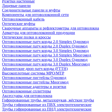
Розетки настенные
Лицевые панели
Соединительные панели и муфты
Компоненты для оптоволоконной сети
Оптоволоконный кабель
Оптические муфты
Сварочные аппараты и рефлектометры для оптоволокна
Арматура для оптоволоконной продукции
Оптические полки и кроссы
Оптоволоконные патч корды 2.0 Simplex Одномод
Оптоволоконные патч корды 2.0 Duplex Одномод
Оптоволоконные патч корды 3.0 Simplex Одномод
Оптоволоконные патч корды 3.0 Simplex Многомод
Оптоволоконные патч корды 3.0 Duplex Одномод
Оптоволоконные патч корды 3.0 Duplex Многомод
Абонентские дроп патч корды (FTTH)
Высокоплотные системы MPO/MTP
Оптоволоконные пигтейлы Одномод
Оптоволоконные пигтейлы Многомод
Оптоволоконные адаптеры и розетки
Оптоволоконные сплиттеры
Аксессуары для оптоволокна
Гофрированные трубы, металлорукав, жёсткие трубы
Трубы гофрированные из ПВХ электротехнические
Трубы гофрированные из ПНД электротехнические