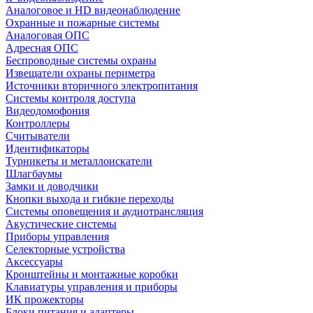
Аналоговое и HD видеонаблюдение
Охранные и пожарные системы
Аналоговая ОПС
Адресная ОПС
Беспроводные системы охраны
Извещатели охраны периметра
Источники вторичного электропитания
Системы контроля доступа
Видеодомофония
Контроллеры
Считыватели
Идентификаторы
Турникеты и металлоискатели
Шлагбаумы
Замки и доводчики
Кнопки выхода и гибкие переходы
Системы оповещения и аудиотрансляция
Акустические системы
Приборы управления
Селекторные устройства
Аксессуары
Кронштейны и монтажные коробки
Клавиатуры управления и приборы
ИК прожекторы
Блоки питания и адаптеры