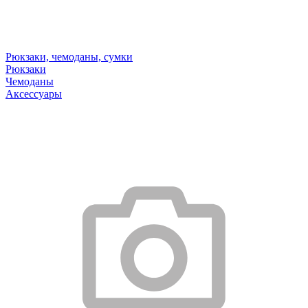
Рюкзаки, чемоданы, сумки
Рюкзаки
Чемоданы
Аксессуары