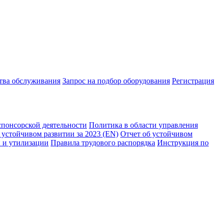
ства обслуживания
Запрос на подбор оборудования
Регистрация
спонсорской деятельности
Политика в области управления
 устойчивом развитии за 2023 (EN)
Отчет об устойчивом
 и утилизации
Правила трудового распорядка
Инструкция по