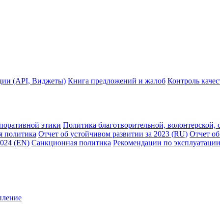
ции (API, Виджеты)
Книга предложений и жалоб
Контроль каче
рпоративной этики
Политика благотворительной, волонтерской, 
я политика
Отчет об устойчивом развитии за 2023 (RU)
Отчет об
2024 (EN)
Санкционная политика
Рекомендации по эксплуатации
пление