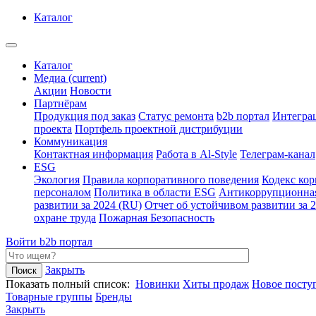
Каталог
Каталог
Медиа
(current)
Акции
Новости
Партнёрам
Продукция под заказ
Статус ремонта
b2b портал
Интегра
проекта
Портфель проектной дистрибуции
Коммуникация
Контактная информация
Работа в Al-Style
Телеграм-канал
ESG
Экология
Правила корпоративного поведения
Кодекс ко
персоналом
Политика в области ESG
Антикоррупционна
развитии за 2024 (RU)
Отчет об устойчивом развитии за 
охране труда
Пожарная Безопасность
Войти
b2b портал
Закрыть
Показать полный список:
Новинки
Хиты продаж
Новое посту
Товарные группы
Бренды
Закрыть