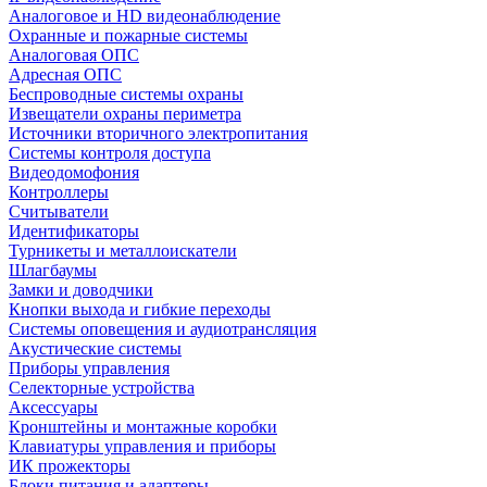
Аналоговое и HD видеонаблюдение
Охранные и пожарные системы
Аналоговая ОПС
Адресная ОПС
Беспроводные системы охраны
Извещатели охраны периметра
Источники вторичного электропитания
Системы контроля доступа
Видеодомофония
Контроллеры
Считыватели
Идентификаторы
Турникеты и металлоискатели
Шлагбаумы
Замки и доводчики
Кнопки выхода и гибкие переходы
Системы оповещения и аудиотрансляция
Акустические системы
Приборы управления
Селекторные устройства
Аксессуары
Кронштейны и монтажные коробки
Клавиатуры управления и приборы
ИК прожекторы
Блоки питания и адаптеры