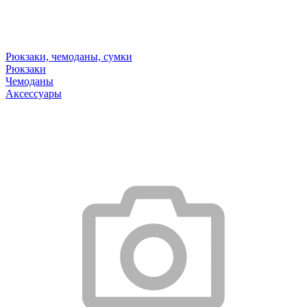
Рюкзаки, чемоданы, сумки
Рюкзаки
Чемоданы
Аксессуары