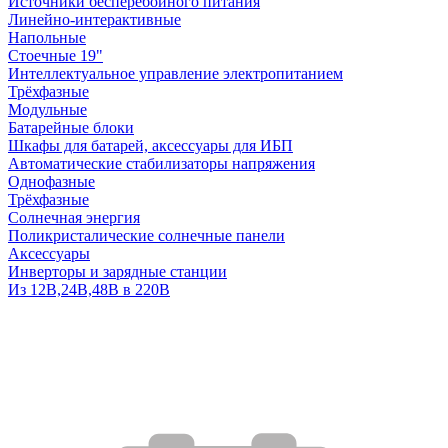
Источники бесперебойного питания
Линейно-интерактивные
Напольные
Стоечные 19"
Интеллектуальное управление электропитанием
Трёхфазные
Модульные
Батарейные блоки
Шкафы для батарей, аксессуары для ИБП
Автоматические стабилизаторы напряжения
Однофазные
Трёхфазные
Солнечная энергия
Поликристалические солнечные панели
Аксессуары
Инверторы и зарядные станции
Из 12В,24В,48В в 220В