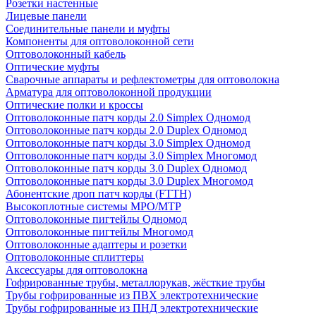
Розетки настенные
Лицевые панели
Соединительные панели и муфты
Компоненты для оптоволоконной сети
Оптоволоконный кабель
Оптические муфты
Сварочные аппараты и рефлектометры для оптоволокна
Арматура для оптоволоконной продукции
Оптические полки и кроссы
Оптоволоконные патч корды 2.0 Simplex Одномод
Оптоволоконные патч корды 2.0 Duplex Одномод
Оптоволоконные патч корды 3.0 Simplex Одномод
Оптоволоконные патч корды 3.0 Simplex Многомод
Оптоволоконные патч корды 3.0 Duplex Одномод
Оптоволоконные патч корды 3.0 Duplex Многомод
Абонентские дроп патч корды (FTTH)
Высокоплотные системы MPO/MTP
Оптоволоконные пигтейлы Одномод
Оптоволоконные пигтейлы Многомод
Оптоволоконные адаптеры и розетки
Оптоволоконные сплиттеры
Аксессуары для оптоволокна
Гофрированные трубы, металлорукав, жёсткие трубы
Трубы гофрированные из ПВХ электротехнические
Трубы гофрированные из ПНД электротехнические