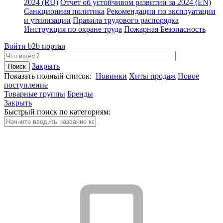
2024 (RU)
Отчет об устойчивом развитии за 2024 (EN)
Санкционная политика
Рекомендации по эксплуатации
и утилизации
Правила трудового распорядка
Инструкция по охране труда
Пожарная Безопасность
Войти
b2b портал
Закрыть
Показать полный список:
Новинки
Хиты продаж
Новое
поступление
Товарные группы
Бренды
Закрыть
Быстрый поиск по категориям: