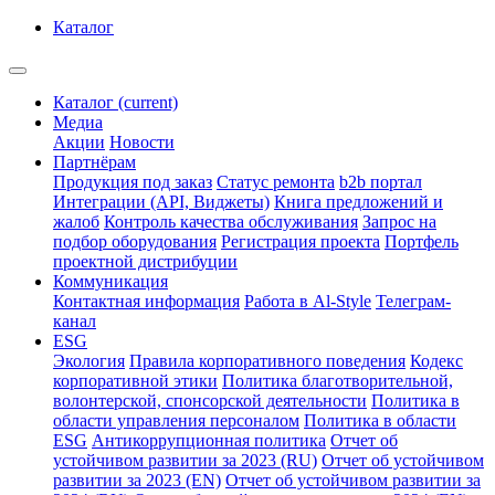
Каталог
Каталог
(current)
Медиа
Акции
Новости
Партнёрам
Продукция под заказ
Статус ремонта
b2b портал
Интеграции (API, Виджеты)
Книга предложений и
жалоб
Контроль качества обслуживания
Запрос на
подбор оборудования
Регистрация проекта
Портфель
проектной дистрибуции
Коммуникация
Контактная информация
Работа в Al-Style
Телеграм-
канал
ESG
Экология
Правила корпоративного поведения
Кодекс
корпоративной этики
Политика благотворительной,
волонтерской, спонсорской деятельности
Политика в
области управления персоналом
Политика в области
ESG
Антикоррупционная политика
Отчет об
устойчивом развитии за 2023 (RU)
Отчет об устойчивом
развитии за 2023 (EN)
Отчет об устойчивом развитии за