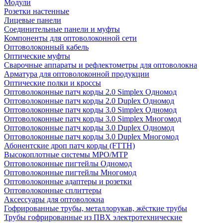
Модули
Розетки настенные
Лицевые панели
Соединительные панели и муфты
Компоненты для оптоволоконной сети
Оптоволоконный кабель
Оптические муфты
Сварочные аппараты и рефлектометры для оптоволокна
Арматура для оптоволоконной продукции
Оптические полки и кроссы
Оптоволоконные патч корды 2.0 Simplex Одномод
Оптоволоконные патч корды 2.0 Duplex Одномод
Оптоволоконные патч корды 3.0 Simplex Одномод
Оптоволоконные патч корды 3.0 Simplex Многомод
Оптоволоконные патч корды 3.0 Duplex Одномод
Оптоволоконные патч корды 3.0 Duplex Многомод
Абонентские дроп патч корды (FTTH)
Высокоплотные системы MPO/MTP
Оптоволоконные пигтейлы Одномод
Оптоволоконные пигтейлы Многомод
Оптоволоконные адаптеры и розетки
Оптоволоконные сплиттеры
Аксессуары для оптоволокна
Гофрированные трубы, металлорукав, жёсткие трубы
Трубы гофрированные из ПВХ электротехнические