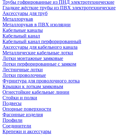
Трубы гофрированные из ПНД электротехнические
Гладкие жёсткие трубы из ПВХ электротехнические
Аксессуары для труб
Металлорукав
Металлорукав в ПВХ изоляции
Кабельные каналы
Кабельный канал
Кабельный канал перфорированный
Аксессуары для кабельного канала
Металлические кабельные лотки
Лотки монтажные замковые
Лотки перфорированные с замком
Лестничные лотки
Лотки проволочные
Фурнитура для проволочного лотка
Крышки к лоткам замковым
Огнестойкие кабельные линии
Стойки и полки
Подвесы
Опорные поверхности
Фасонные изделия
Профили
Соединители
Крепежи и аксессуары