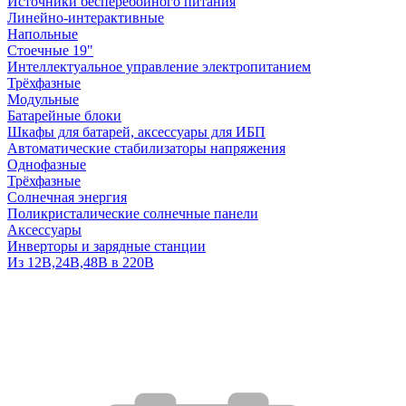
Источники бесперебойного питания
Линейно-интерактивные
Напольные
Стоечные 19"
Интеллектуальное управление электропитанием
Трёхфазные
Модульные
Батарейные блоки
Шкафы для батарей, аксессуары для ИБП
Автоматические стабилизаторы напряжения
Однофазные
Трёхфазные
Солнечная энергия
Поликристалические солнечные панели
Аксессуары
Инверторы и зарядные станции
Из 12В,24В,48В в 220В