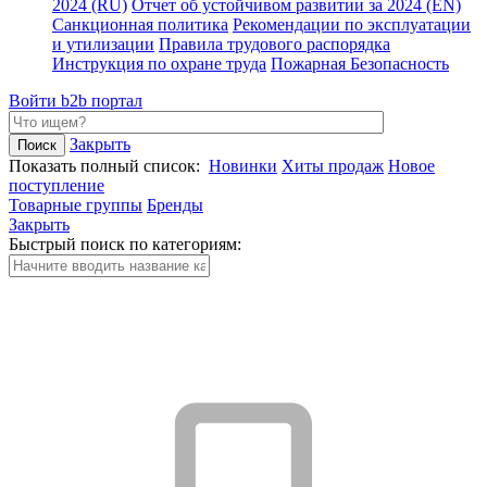
2024 (RU)
Отчет об устойчивом развитии за 2024 (EN)
Санкционная политика
Рекомендации по эксплуатации
и утилизации
Правила трудового распорядка
Инструкция по охране труда
Пожарная Безопасность
Войти
b2b портал
Закрыть
Показать полный список:
Новинки
Хиты продаж
Новое
поступление
Товарные группы
Бренды
Закрыть
Быстрый поиск по категориям: