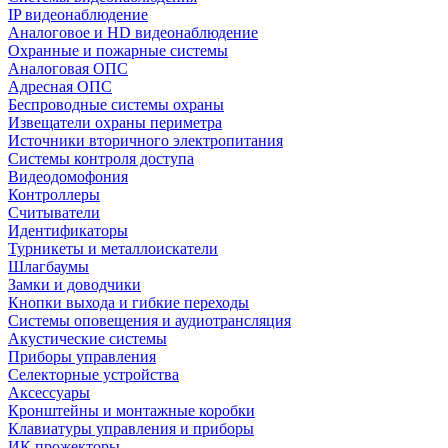
IP видеонаблюдение
Аналоговое и HD видеонаблюдение
Охранные и пожарные системы
Аналоговая ОПС
Адресная ОПС
Беспроводные системы охраны
Извещатели охраны периметра
Источники вторичного электропитания
Системы контроля доступа
Видеодомофония
Контроллеры
Считыватели
Идентификаторы
Турникеты и металлоискатели
Шлагбаумы
Замки и доводчики
Кнопки выхода и гибкие переходы
Системы оповещения и аудиотрансляция
Акустические системы
Приборы управления
Селекторные устройства
Аксессуары
Кронштейны и монтажные коробки
Клавиатуры управления и приборы
ИК прожекторы