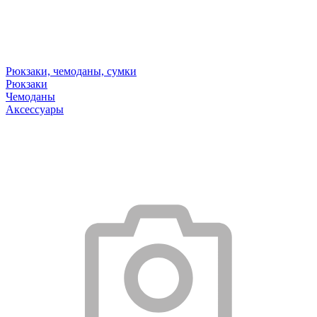
Рюкзаки, чемоданы, сумки
Рюкзаки
Чемоданы
Аксессуары