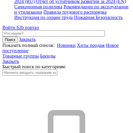
2024 (RU)
Отчет об устойчивом развитии за 2024 (EN)
Санкционная политика
Рекомендации по эксплуатации
и утилизации
Правила трудового распорядка
Инструкция по охране труда
Пожарная Безопасность
Войти
b2b портал
Закрыть
Показать полный список:
Новинки
Хиты продаж
Новое
поступление
Товарные группы
Бренды
Закрыть
Быстрый поиск по категориям: