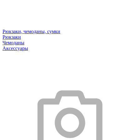
Рюкзаки, чемоданы, сумки
Рюкзаки
Чемоданы
Аксессуары