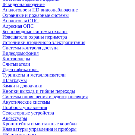
IP видеонаблюдение
Аналоговое и HD видеонаблюдение
Охранные и пожарные системы
Аналоговая ОПС
Адресная ОПС
Беспроводные системы охраны
Извещатели охраны периметра
Источники вторичного электропитания
Системы контроля доступа
Видеодомофония
Контроллеры
Считыватели
Идентификаторы
Турникеты и металлоискатели
Шлагбаумы
Замки и доводчики
Кнопки выхода и гибкие переходы
Системы оповещения и аудиотрансляция
Акустические системы
Приборы управления
Селекторные устройства
Аксессуары
Кронштейны и монтажные коробки
Клавиатуры управления и приборы
ИК прожекторы