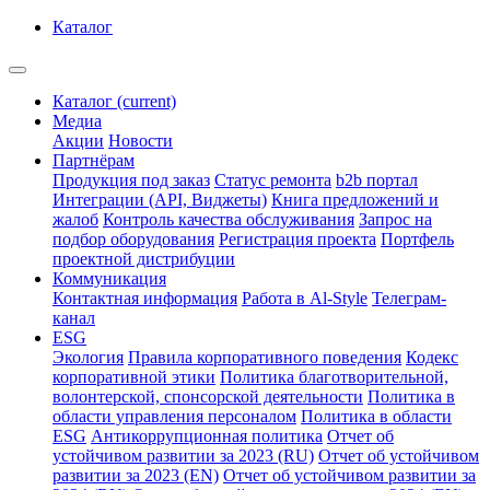
Каталог
Каталог
(current)
Медиа
Акции
Новости
Партнёрам
Продукция под заказ
Статус ремонта
b2b портал
Интеграции (API, Виджеты)
Книга предложений и
жалоб
Контроль качества обслуживания
Запрос на
подбор оборудования
Регистрация проекта
Портфель
проектной дистрибуции
Коммуникация
Контактная информация
Работа в Al-Style
Телеграм-
канал
ESG
Экология
Правила корпоративного поведения
Кодекс
корпоративной этики
Политика благотворительной,
волонтерской, спонсорской деятельности
Политика в
области управления персоналом
Политика в области
ESG
Антикоррупционная политика
Отчет об
устойчивом развитии за 2023 (RU)
Отчет об устойчивом
развитии за 2023 (EN)
Отчет об устойчивом развитии за