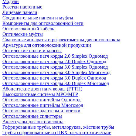
Модули
Розетки настенные
Лицевые панели
Соединительные панели и муфты
Компоненты для оптоволоконной сети
Оптоволоконный кабель
Оптические муфты
Сварочные аппараты и рефлектометры для оптоволокна
Арматура для оптоволоконной продукции
Оптические полки и кроссы
Оптоволоконные патч корды 2.0 Simplex Одномод
Оптоволоконные патч корды 2.0 Duplex Одномод
Оптоволоконные патч корды 3.0 Simplex Одномод
Оптоволоконные патч корды 3.0 Simplex Многомод
Оптоволоконные патч корды 3.0 Duplex Одномод
Оптоволоконные патч корды 3.0 Duplex Многомод
Абонентские дроп патч корды (FTTH)
Высокоплотные системы MPO/MTP
Оптоволоконные пигтейлы Одномод
Оптоволоконные пигтейлы Многомод
Оптоволоконные адаптеры и розетки
Оптоволоконные сплиттеры
Аксессуары для оптоволокна
Гофрированные трубы, металлорукав, жёсткие трубы
Трубы гофрированные из ПВХ электротехнические