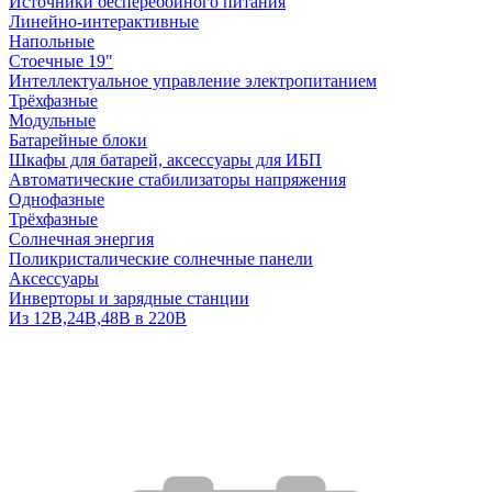
Источники бесперебойного питания
Линейно-интерактивные
Напольные
Стоечные 19"
Интеллектуальное управление электропитанием
Трёхфазные
Модульные
Батарейные блоки
Шкафы для батарей, аксессуары для ИБП
Автоматические стабилизаторы напряжения
Однофазные
Трёхфазные
Солнечная энергия
Поликристалические солнечные панели
Аксессуары
Инверторы и зарядные станции
Из 12В,24В,48В в 220В