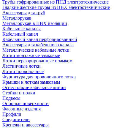
Трубы гофрированные из ПНД электротехнические
Гладкие жёсткие трубы из ПВХ электротехнические
Аксессуары для труб
Металлорукав
Металлорукав в ПВХ изоляции
Кабельные каналы
Кабельный канал
Кабельный канал перфорированный
Аксессуары для кабельного канала
Металлические кабельные лотки
Лотки монтажные замковые
Лотки перфорированные с замком
Лестничные лотки
Лотки проволочные
Фурнитура для проволочного лотка
Крышки к лоткам замковым
Огнестойкие кабельные линии
Стойки и полки
Подвесы
Опорные поверхности
Фасонные изделия
Профили
Соединители
Крепежи и аксессуары