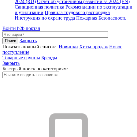
2024 (RU)
Отчет об устойчивом развитии за 2024 (EN)
Санкционная политика
Рекомендации по эксплуатации
и утилизации
Правила трудового распорядка
Инструкция по охране труда
Пожарная Безопасность
Войти
b2b портал
Закрыть
Показать полный список:
Новинки
Хиты продаж
Новое
поступление
Товарные группы
Бренды
Закрыть
Быстрый поиск по категориям: