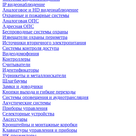
IP видеонаблюдение
Аналоговое и HD видеонаблюдение
Охранные и пожарные системы
Аналоговая ОПС
Адресная ОПС
Беспроводные системы охраны
Извещатели охраны периметра
Источники вторичного электропитания
Системы контроля доступа
Видеодомофония
Контроллеры
Считыватели
Идентификаторы
Турникеты и металлоискатели
Шлагбаумы
Замки и доводчики
Кнопки выхода и гибкие переходы
Системы оповещения и аудиотрансляция
Акустические системы
Приборы управления
Селекторные устройства
Аксессуары
Кронштейны и монтажные коробки
Клавиатуры управления и приборы
ИК прожекторы