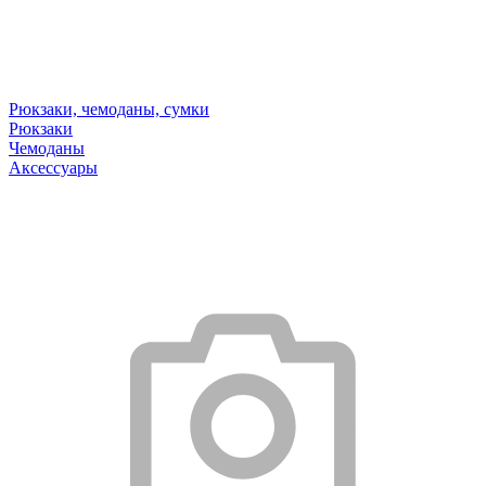
Рюкзаки, чемоданы, сумки
Рюкзаки
Чемоданы
Аксессуары