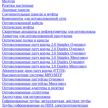
Модули
Розетки настенные
Лицевые панели
Соединительные панели и муфты
Компоненты для оптоволоконной сети
Оптоволоконный кабель
Оптические муфты
Сварочные аппараты и рефлектометры для оптоволокна
Арматура для оптоволоконной продукции
Оптические полки и кроссы
Оптоволоконные патч корды 2.0 Simplex Одномод
Оптоволоконные патч корды 2.0 Duplex Одномод
Оптоволоконные патч корды 3.0 Simplex Одномод
Оптоволоконные патч корды 3.0 Simplex Многомод
Оптоволоконные патч корды 3.0 Duplex Одномод
Оптоволоконные патч корды 3.0 Duplex Многомод
Абонентские дроп патч корды (FTTH)
Высокоплотные системы MPO/MTP
Оптоволоконные пигтейлы Одномод
Оптоволоконные пигтейлы Многомод
Оптоволоконные адаптеры и розетки
Оптоволоконные сплиттеры
Аксессуары для оптоволокна
Гофрированные трубы, металлорукав, жёсткие трубы
Трубы гофрированные из ПВХ электротехнические