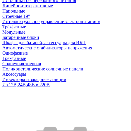
Источники бесперебойного питания
Линейно-интерактивные
Напольные
Стоечные 19"
Интеллектуальное управление электропитанием
Трёхфазные
Модульные
Батарейные блоки
Шкафы для батарей, аксессуары для ИБП
Автоматические стабилизаторы напряжения
Однофазные
Трёхфазные
Солнечная энергия
Поликристалические солнечные панели
Аксессуары
Инверторы и зарядные станции
Из 12В,24В,48В в 220В