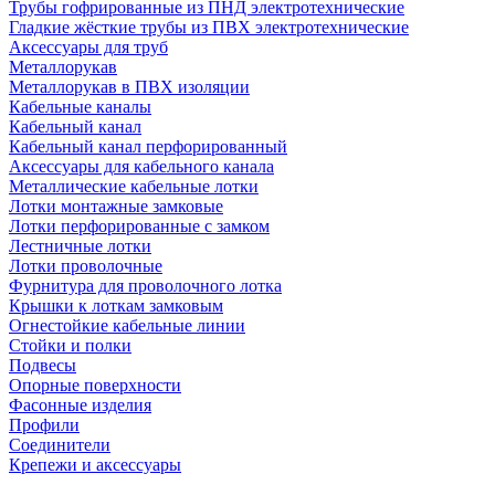
Трубы гофрированные из ПНД электротехнические
Гладкие жёсткие трубы из ПВХ электротехнические
Аксессуары для труб
Металлорукав
Металлорукав в ПВХ изоляции
Кабельные каналы
Кабельный канал
Кабельный канал перфорированный
Аксессуары для кабельного канала
Металлические кабельные лотки
Лотки монтажные замковые
Лотки перфорированные с замком
Лестничные лотки
Лотки проволочные
Фурнитура для проволочного лотка
Крышки к лоткам замковым
Огнестойкие кабельные линии
Стойки и полки
Подвесы
Опорные поверхности
Фасонные изделия
Профили
Соединители
Крепежи и аксессуары