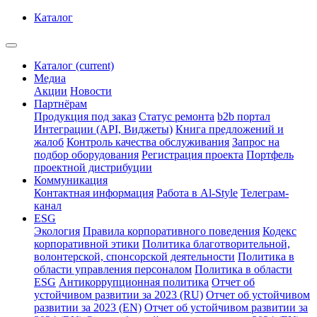
Каталог
Каталог
(current)
Медиа
Акции
Новости
Партнёрам
Продукция под заказ
Статус ремонта
b2b портал
Интеграции (API, Виджеты)
Книга предложений и
жалоб
Контроль качества обслуживания
Запрос на
подбор оборудования
Регистрация проекта
Портфель
проектной дистрибуции
Коммуникация
Контактная информация
Работа в Al-Style
Телеграм-
канал
ESG
Экология
Правила корпоративного поведения
Кодекс
корпоративной этики
Политика благотворительной,
волонтерской, спонсорской деятельности
Политика в
области управления персоналом
Политика в области
ESG
Антикоррупционная политика
Отчет об
устойчивом развитии за 2023 (RU)
Отчет об устойчивом
развитии за 2023 (EN)
Отчет об устойчивом развитии за