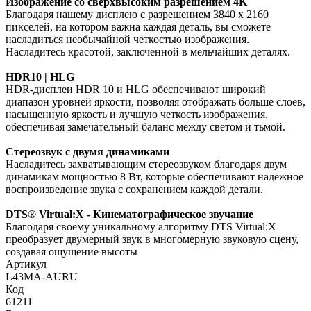
Изображение со сверхвысоким разрешением 4K
Благодаря нашему дисплею с разрешением 3840 x 2160
пикселей, на котором важна каждая деталь, вы сможете
насладиться необычайной четкостью изображения.
Насладитесь красотой, заключенной в мельчайших деталях.
HDR10 | HLG
HDR-дисплеи HDR 10 и HLG обеспечивают широкий
диапазон уровней яркости, позволяя отображать больше слоев,
насыщенную яркость и лучшую четкость изображения,
обеспечивая замечательный баланс между светом и тьмой.
Стереозвук с двумя динамиками
Насладитесь захватывающим стереозвуком благодаря двум
динамикам мощностью 8 Вт, которые обеспечивают надежное
воспроизведение звука с сохранением каждой детали.
DTS® Virtual:X - Кинематографическое звучание
Благодаря своему уникальному алгоритму DTS Virtual:X
преобразует двумерный звук в многомерную звуковую сцену,
создавая ощущение высоты
Артикул
L43MA-AURU
Код
61211