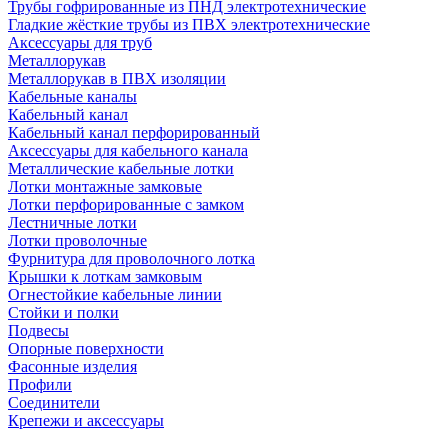
Трубы гофрированные из ПНД электротехнические
Гладкие жёсткие трубы из ПВХ электротехнические
Аксессуары для труб
Металлорукав
Металлорукав в ПВХ изоляции
Кабельные каналы
Кабельный канал
Кабельный канал перфорированный
Аксессуары для кабельного канала
Металлические кабельные лотки
Лотки монтажные замковые
Лотки перфорированные с замком
Лестничные лотки
Лотки проволочные
Фурнитура для проволочного лотка
Крышки к лоткам замковым
Огнестойкие кабельные линии
Стойки и полки
Подвесы
Опорные поверхности
Фасонные изделия
Профили
Соединители
Крепежи и аксессуары