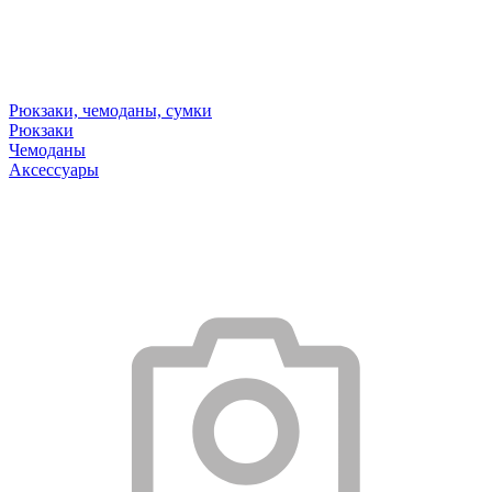
Рюкзаки, чемоданы, сумки
Рюкзаки
Чемоданы
Аксессуары