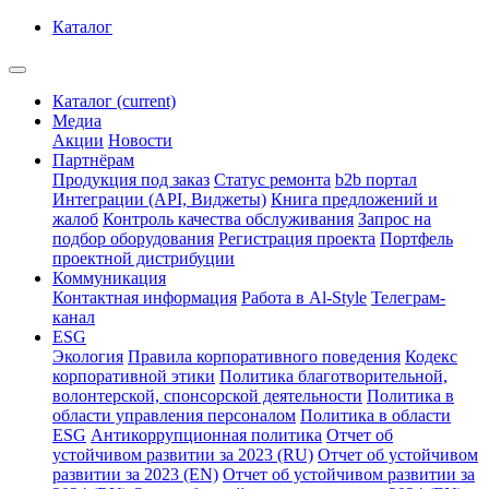
Каталог
Каталог
(current)
Медиа
Акции
Новости
Партнёрам
Продукция под заказ
Статус ремонта
b2b портал
Интеграции (API, Виджеты)
Книга предложений и
жалоб
Контроль качества обслуживания
Запрос на
подбор оборудования
Регистрация проекта
Портфель
проектной дистрибуции
Коммуникация
Контактная информация
Работа в Al-Style
Телеграм-
канал
ESG
Экология
Правила корпоративного поведения
Кодекс
корпоративной этики
Политика благотворительной,
волонтерской, спонсорской деятельности
Политика в
области управления персоналом
Политика в области
ESG
Антикоррупционная политика
Отчет об
устойчивом развитии за 2023 (RU)
Отчет об устойчивом
развитии за 2023 (EN)
Отчет об устойчивом развитии за