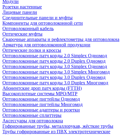
Модули
Розетки настенные
Лицевые панели
Соединительные панели и муфты
Компоненты для оптоволоконной сети
Оптоволоконный кабель
Оптические муфты
Сварочные аппараты и рефлектометры для оптоволокна
Арматура для оптоволоконной продукции
Оптические полки и кроссы
Оптоволоконные патч корды 2.0 Simplex Одномод
Оптоволоконные патч корды 2.0 Duplex Одномод
Оптоволоконные патч корды 3.0 Simplex Одномод
Оптоволоконные патч корды 3.0 Simplex Многомод
Оптоволоконные патч корды 3.0 Duplex Одномод
Оптоволоконные патч корды 3.0 Duplex Многомод
Абонентские дроп патч корды (FTTH)
Высокоплотные системы MPO/MTP
Оптоволоконные пигтейлы Одномод
Оптоволоконные пигтейлы Многомод
Оптоволоконные адаптеры и розетки
Оптоволоконные сплиттеры
Аксессуары для оптоволокна
Гофрированные трубы, металлорукав, жёсткие трубы
Трубы гофрированные из ПВХ электротехнические