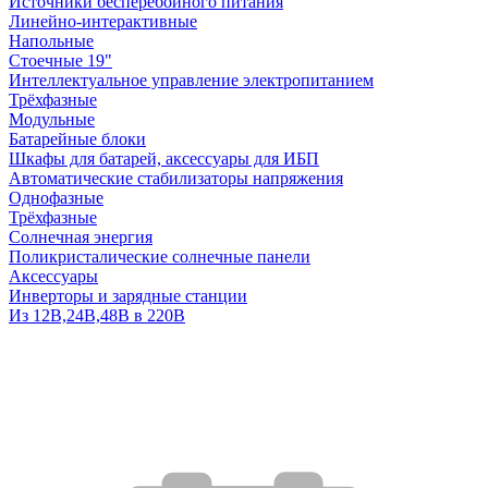
Источники бесперебойного питания
Линейно-интерактивные
Напольные
Стоечные 19"
Интеллектуальное управление электропитанием
Трёхфазные
Модульные
Батарейные блоки
Шкафы для батарей, аксессуары для ИБП
Автоматические стабилизаторы напряжения
Однофазные
Трёхфазные
Солнечная энергия
Поликристалические солнечные панели
Аксессуары
Инверторы и зарядные станции
Из 12В,24В,48В в 220В