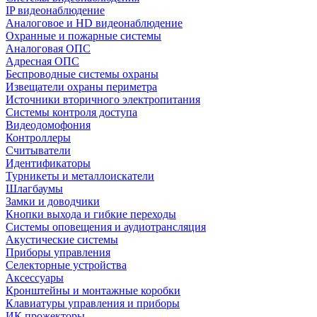
IP видеонаблюдение
Аналоговое и HD видеонаблюдение
Охранные и пожарные системы
Аналоговая ОПС
Адресная ОПС
Беспроводные системы охраны
Извещатели охраны периметра
Источники вторичного электропитания
Системы контроля доступа
Видеодомофония
Контроллеры
Считыватели
Идентификаторы
Турникеты и металлоискатели
Шлагбаумы
Замки и доводчики
Кнопки выхода и гибкие переходы
Системы оповещения и аудиотрансляция
Акустические системы
Приборы управления
Селекторные устройства
Аксессуары
Кронштейны и монтажные коробки
Клавиатуры управления и приборы
ИК прожекторы